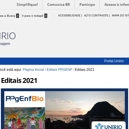
Simplifique!
Comunica BR
Participe
Acesso à info
para a Busca
3
Ir para o rodapé
4
ACESSIBILIDADE
|
ALTO CONTRASTE |
MAPA DO SI
IRIO
rmagem
Portal Unirio
ocê está aqui:
Página Inicial
/
Editais PPGENF
/
Editais 2021
Editais 2021