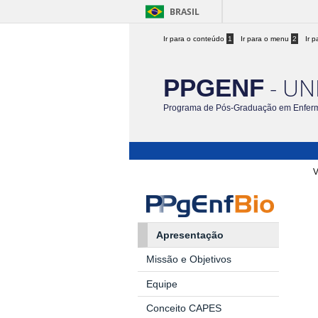
BRASIL
Ir para o conteúdo
1
Ir para o menu
2
Ir 
- UN
PPGENF
Programa de Pós-Graduação em Enfe
V
Apresentação
Missão e Objetivos
Equipe
Conceito CAPES