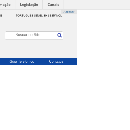
rmação
Legislação
Canais
Acessar
TE
PORTUGUÊS |
ENGLISH |
ESPAÑOL |
Guia Telefônico
Contatos