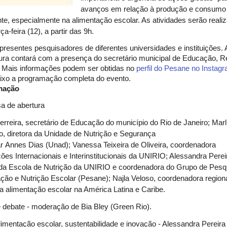
avanços em relação à produção e consumo
te, especialmente na alimentação escolar. As atividades serão reali
ça-feira (12), a partir das 9h.
presentes pesquisadores de diferentes universidades e instituições.
ura contará com a presença do secretário municipal de Educação, 
. Mais informações podem ser obtidas no
perfil do Pesane no Instag
aixo a programação completa do evento.
mação
a de abertura
rreira, secretário de Educação do município do Rio de Janeiro; Mar
o, diretora da Unidade de Nutrição e Segurança
r Annes Dias (Unad); Vanessa Teixeira de Oliveira, coordenadora
ões Internacionais e Interinstitucionais da UNIRIO; Alessandra Perei
a da Escola de Nutrição da UNIRIO e coordenadora do Grupo de Pes
ção e Nutrição Escolar (Pesane); Najla Veloso, coordenadora region
 alimentação escolar na América Latina e Caribe.
debate - moderação de Bia Bley (Green Rio).
limentação escolar, sustentabilidade e inovação - Alessandra Pereira