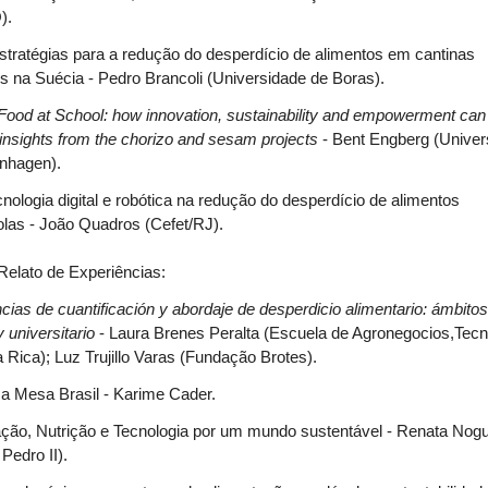
).
stratégias para a redução do desperdício de alimentos em cantinas
s na Suécia - Pedro Brancoli (Universidade de Boras).
Food at School: how innovation, sustainability and empowerment can
 insights from the chorizo and sesam projects
- Bent Engberg (Univer
nhagen).
cnologia digital e robótica na redução do desperdício de alimentos
las - João Quadros (Cefet/RJ).
Relato de Experiências:
cias de cuantificación y abordaje de desperdicio alimentario: ámbito
y universitario
- Laura Brenes Peralta (Escuela de Agronegocios,Tecn
 Rica); Luz Trujillo Varas (Fundação Brotes).
a Mesa Brasil - Karime Cader.
ção, Nutrição e Tecnologia por um mundo sustentável - Renata Nogu
 Pedro II).