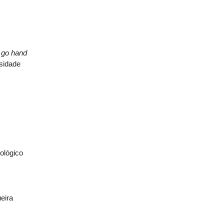
 go hand
sidade
s
ológico
eira