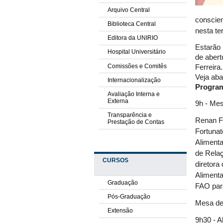
Arquivo Central
conscien
Biblioteca Central
nesta ter
Editora da UNIRIO
Estarão 
Hospital Universitário
de abert
Comissões e Comitês
Ferreira
Veja ab
Internacionalização
Progra
Avaliação Interna e
Externa
9h - Mes
Transparência e
Renan Fe
Prestação de Contas
Fortunat
Alimenta
de Relaç
CURSOS
diretor
Alimenta
Graduação
FAO para
Pós-Graduação
Mesa de 
Extensão
9h30 - A