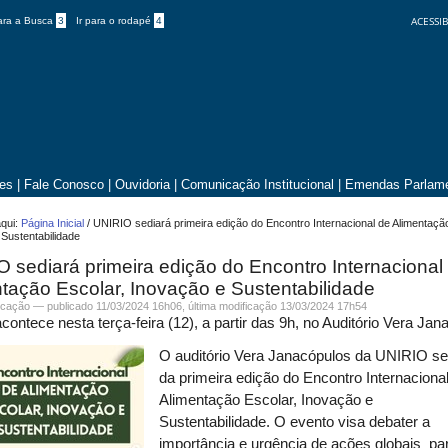
ACESSIB
para a Busca
3
Ir para o rodapé
4
tes
|
Fale Conosco
|
Ouvidoria
|
Comunicação Institucional
|
Emendas Parlame
qui:
Página Inicial
/
UNIRIO sediará primeira edição do Encontro Internacional de Alimentaçã
Sustentabilidade
 sediará primeira edição do Encontro Internacional
tação Escolar, Inovação e Sustentabilidade
cação
—
publicado
11/03/2024 16h06,
última modificação
13/03/2024 17h54
contece nesta terça-feira (12), a partir das 9h, no Auditório Vera Ja
O auditório Vera Janacópulos da UNIRIO se
da primeira edição do Encontro Internaciona
Alimentação Escolar, Inovação e
Sustentabilidade.
O evento visa debater a
importância e urgência de ações globais pa