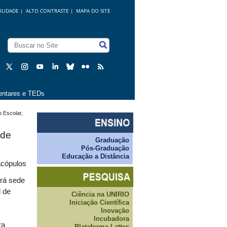
ILIDADE
|
ALTO CONTRASTE |
MAPA DO SITE
ntares e TEDs
o Escolar,
 de
Graduação
Pós-Graduação
Educação a Distância
nacópulos
rá sede
l de
Ciência na UNIRIO
Iniciação Científica
Inovação
Incubadora
ra
Plataforma Lattes