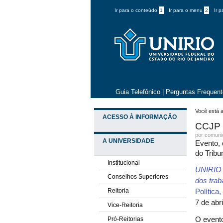
Ir para o conteúdo
1
Ir para o menu
2
Ir 
Guia Telefônico
|
Perguntas Frequen
Você está a
ACESSO À INFORMAÇÃO
CCJP 
por comun
A UNIVERSIDADE
Evento, 
do Tribu
Institucional
UNIRIO e
Conselhos Superiores
dos trab
Reitoria
Política
7 de abr
Vice-Reitoria
Pró-Reitorias
O evento