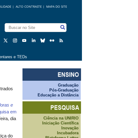
ILIDADE
|
ALTO CONTRASTE |
MAPA DO SITE
ntares e TEDs
Graduação
strados
Pós-Graduação
Educação a Distância
doras e
quisa em
Ciência na UNIRIO
ira, dia
Iniciação Científica
Inovação
Incubadora
tiça do
Plataforma Lattes