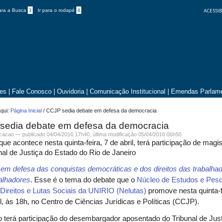
ACESSIB
para a Busca
3
Ir para o rodapé
4
tes
|
Fale Conosco
|
Ouvidoria
|
Comunicação Institucional
|
Emendas Parlame
qui:
Página Inicial
/
CCJP sedia debate em defesa da democracia
sedia debate em defesa da democracia
icacao —
publicado
04/04/2016 17h40,
última modificação
05/04/2016 06h50
que acontece nesta quinta-feira, 7 de abril, terá participação de magi
nal de Justiça do Estado do Rio de Janeiro
m defesa das conquistas democráticas e dos direitos das trabalha
alhadores
. Esse é o tema do debate que o
Núcleo de Estudos e Pes
, Direitos e Lutas Sociais da UNIRIO (Nelutas)
promove nesta quinta-fe
il, às 18h, no Centro de Ciências Jurídicas e Políticas (CCJP).
 terá participação do desembargador aposentado do Tribunal de Jus