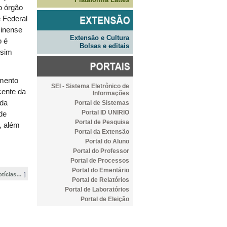
o órgão
 Federal
minense
Extensão e Cultura
o é
Bolsas e editais
ssim
amento
SEI - Sistema Eletrônico de
cente da
Informações
nda
Portal de Sistemas
Portal ID UNIRIO
de
Portal de Pesquisa
l, além
Portal da Extensão
Portal do Aluno
Portal do Professor
Portal de Processos
Portal do Ementário
otícias…
Portal de Relatórios
Portal de Laboratórios
Portal de Eleição