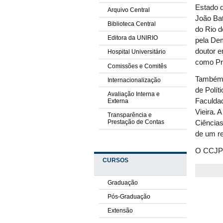
Estado d
Arquivo Central
João Bat
Biblioteca Central
do Rio 
Editora da UNIRIO
pela De
doutor e
Hospital Universitário
como Pr
Comissões e Comitês
Também v
Internacionalização
de Polít
Avaliação Interna e
Faculdad
Externa
Vieira. 
Transparência e
Prestação de Contas
Ciências
de um re
O CCJP s
CURSOS
Graduação
Pós-Graduação
Extensão