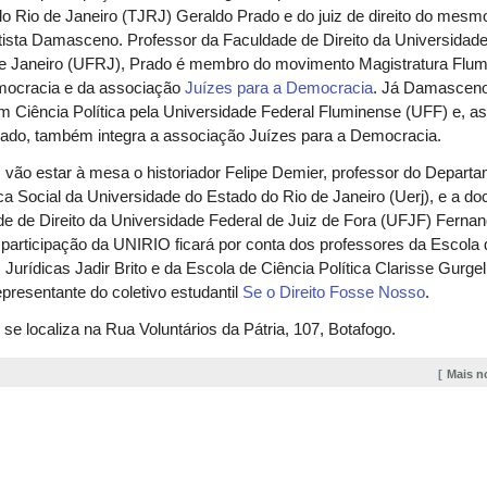
o Rio de Janeiro (TJRJ) Geraldo Prado e do juiz de direito do mesm
ista Damasceno. Professor da Faculdade de Direito da Universidade
de Janeiro (UFRJ), Prado é membro do movimento Magistratura Flu
mocracia e da associação
Juízes para a Democracia
. Já Damascen
m Ciência Política pela Universidade Federal Fluminense (UFF) e, a
ado, também integra a associação Juízes para a Democracia.
ão estar à mesa o historiador Felipe Demier, professor do Depart
ica Social da Universidade do Estado do Rio de Janeiro (Uerj), e a do
e de Direito da Universidade Federal de Juiz de Fora (UFJF) Ferna
A participação da UNIRIO ficará por conta dos professores da Escola 
 Jurídicas Jadir Brito e da Escola de Ciência Política Clarisse Gurge
presentante do coletivo estudantil
Se o Direito Fosse Nosso
.
e localiza na Rua Voluntários da Pátria, 107, Botafogo.
Mais n