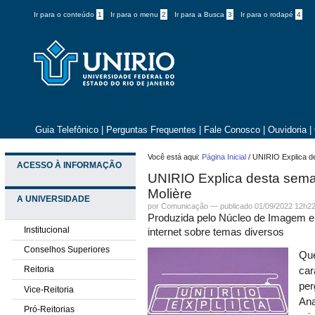
Ir para o conteúdo
1
Ir para o menu
2
Ir para a Busca
3
Ir para o rodapé
4
Guia Telefônico
|
Perguntas Frequentes
|
Fale Conosco
|
Ouvidoria
|
Você está aqui:
Página Inicial
/
UNIRIO Explica de
ACESSO À INFORMAÇÃO
UNIRIO Explica desta sema
Molière
A UNIVERSIDADE
por
Comunicação
—
publicado
01/09/2022 12h2
Produzida pelo Núcleo de Imagem e
Institucional
internet sobre temas diversos
Conselhos Superiores
Que
Reitoria
car
per
Vice-Reitoria
Ana
Pró-Reitorias