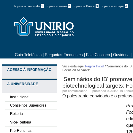
Ir para o conteúdo
1
Ir para o menu
2
Ir para a Busca
3
Ir para o rodapé
4
Guia Telefônico
|
Perguntas Frequentes
|
Fale Conosco
|
Ouvidoria
|
Você está aqui:
Página Inicial
/
'Seminários do IB'
ACESSO À INFORMAÇÃO
Focus on oil plants'
'Seminários do IB' promove 
A UNIVERSIDADE
biotechnological targets: Fo
por comunicacao —
publicado
02/04/2019 13h00
O palestrante convidado é o profes
Institucional
Conselhos Superiores
Pro
Foc
Reitoria
edi
Vice-Reitoria
que
Pró-Reitorias
12h