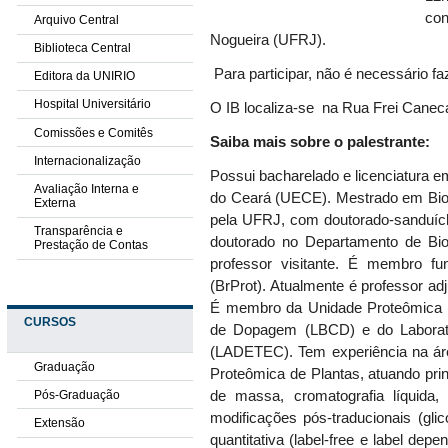
con
Arquivo Central
Nogueira (UFRJ).
Biblioteca Central
Para participar, não é necessário faz
Editora da UNIRIO
Hospital Universitário
O IB localiza-se na Rua Frei Caneca
Comissões e Comitês
Saiba mais sobre o palestrante:
Internacionalização
Possui bacharelado e licenciatura e
Avaliação Interna e
do Ceará (UECE). Mestrado em Bi
Externa
pela UFRJ, com doutorado-sanduích
Transparência e
doutorado no Departamento de Bi
Prestação de Contas
professor visitante. É membro fu
(BrProt). Atualmente é professor a
É membro da Unidade Proteômica (I
CURSOS
de Dopagem (LBCD) e do Laborató
(LADETEC). Tem experiência na ár
Graduação
Proteômica de Plantas, atuando pri
Pós-Graduação
de massa, cromatografia líquida, 
modificações pós-traducionais (glic
Extensão
quantitativa (label-free e label de