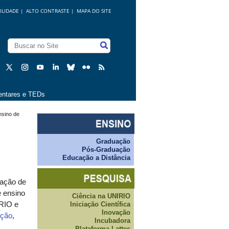
ILIDADE
|
ALTO CONTRASTE |
MAPA DO SITE
ntares e TEDs
nsino de
Graduação
Pós-Graduação
Educação a Distância
tação de
e ensino
Ciência na UNIRIO
Iniciação Científica
RIO e
Inovação
ação
,
Incubadora
Plataforma Lattes