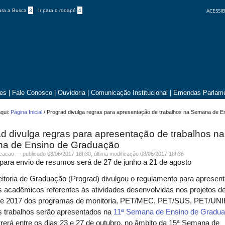
ACESSIB
para a Busca
3
Ir para o rodapé
4
tes
|
Fale Conosco
|
Ouvidoria
|
Comunicação Institucional
|
Emendas Parlame
qui:
Página Inicial
/
Prograd divulga regras para apresentação de trabalhos na Semana de E
d divulga regras para apresentação de trabalhos na
a de Ensino de Graduação
icacao —
publicado
08/06/2017 18h30,
última modificação
08/06/2017 18h36
para envio de resumos será de 27 de junho a 21 de agosto
itoria de Graduação (Prograd) divulgou o regulamento para apresen
s acadêmicos referentes às atividades desenvolvidas nos projetos d
de 2017 dos programas de monitoria, PET/MEC, PET/SUS, PET/UNI
s trabalhos serão apresentados na
11ª Semana de Ensino de Gradu
rrerá
entre os dias 23 e 27 de outubro,
no âmbito da 15ª Semana de