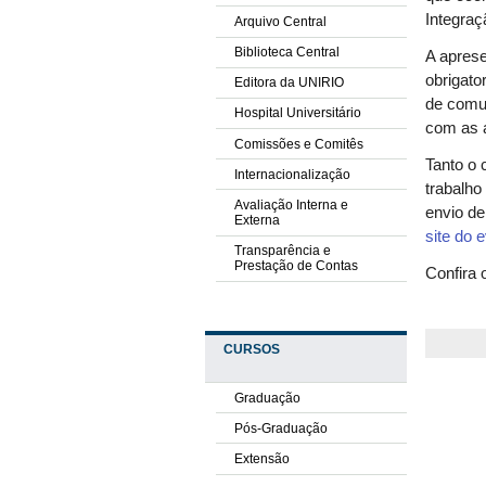
Integraç
Arquivo Central
Biblioteca Central
A aprese
obrigato
Editora da UNIRIO
de comu
Hospital Universitário
com as 
Comissões e Comitês
Tanto o 
Internacionalização
trabalh
Avaliação Interna e
envio de
Externa
site do 
Transparência e
Prestação de Contas
Confira 
CURSOS
Graduação
Pós-Graduação
Extensão