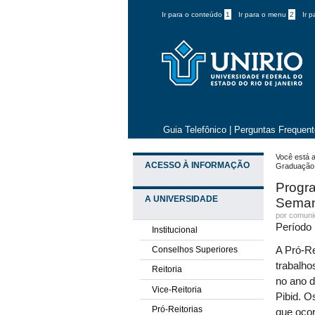
Ir para o conteúdo
1
Ir para o menu
2
Ir 
Guia Telefônico
|
Perguntas Frequen
Você está a
ACESSO À INFORMAÇÃO
Graduação
Progra
A UNIVERSIDADE
Seman
por comun
Período 
Institucional
Conselhos Superiores
A Pró-Re
trabalho
Reitoria
no ano 
Vice-Reitoria
Pibid. O
Pró-Reitorias
que oco