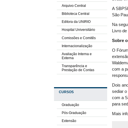
Arquivo Central
A SBPSP 
Biblioteca Central
São Pau
Editora da UNIRIO
Na segun
Hospital Universitário
Livro de
Comissões e Comitês
Sobre o
Internacionalização
O Fórum
Avaliação Interna e
extensão
Externa
Waldemar
Transparência e
com a pa
Prestação de Contas
responsá
Dois an
sediar 
CURSOS
com a So
para sed
Graduação
Pós-Graduação
Mais in
Extensão