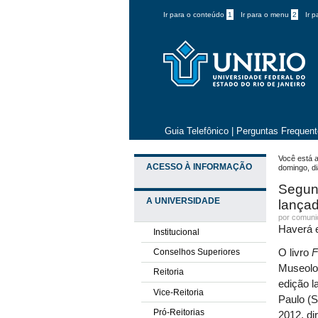
Ir para o conteúdo
1
Ir para o menu
2
Ir 
Guia Telefônico
|
Perguntas Frequen
Você está a
ACESSO À INFORMAÇÃO
domingo, d
Segund
A UNIVERSIDADE
lançad
por comun
Haverá e
Institucional
Conselhos Superiores
O livro
F
Museolog
Reitoria
edição l
Vice-Reitoria
Paulo (
Pró-Reitorias
2012, di