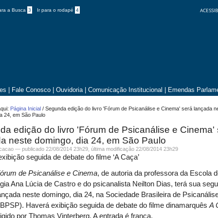
ACESSIB
para a Busca
3
Ir para o rodapé
4
tes
|
Fale Conosco
|
Ouvidoria
|
Comunicação Institucional
|
Emendas Parlame
qui:
Página Inicial
/
Segunda edição do livro 'Fórum de Psicanálise e Cinema' será lançada n
ia 24, em São Paulo
a edição do livro 'Fórum de Psicanálise e Cinema'
a neste domingo, dia 24, em São Paulo
icacao —
publicado
22/08/2014 23h29,
última modificação
22/08/2014 23h29
xibição seguida de debate do filme ‘A Caça’
órum de Psicanálise e Cinema
, de autoria da professora da Escola 
ia Ana Lúcia de Castro e do psicanalista Neilton Dias, terá sua seg
ançada neste domingo, dia 24, na Sociedade Brasileira de Psicanális
SBPSP). Haverá exibição seguida de debate do filme dinamarquês
A 
rigido por Thomas Vinterberg. A entrada é franca.