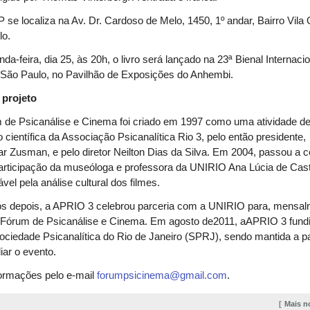
se localiza na Av. Dr. Cardoso de Melo, 1450, 1º andar, Bairro Vila 
lo.
da-feira, dia 25, às 20h, o livro será lançado na 23ª Bienal Internaci
 São Paulo, no Pavilhão de Exposições do Anhembi.
 projeto
 de Psicanálise e Cinema foi criado em 1997 como uma atividade d
 científica da Associação Psicanalítica Rio 3, pelo então presidente,
 Zusman, e pelo diretor Neilton Dias da Silva. Em 2004, passou a c
rticipação da museóloga e professora da UNIRIO Ana Lúcia de Cast
vel pela análise cultural dos filmes.
os depois, a APRIO 3 celebrou parceria com a UNIRIO para, mensal
o Fórum de Psicanálise e Cinema. Em agosto de2011, aAPRIO 3 fund
ciedade Psicanalítica do Rio de Janeiro (SPRJ), sendo mantida a p
iar o evento.
formações pelo e-mail
forumpsicinema@gmail.com
.
Mais n