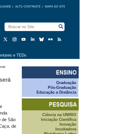
ILIDADE
|
ALTO CONTRASTE |
MAPA DO SITE
ntares e TEDs
este
 será
Graduação
Pós-Graduação
Educação a Distância
de
unda
Ciência na UNIRIO
Iniciação Científica
e de São
Inovação
Caça
, de
Incubadora
Plataforma Lattes