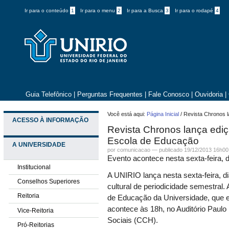
Ir para o conteúdo
1
Ir para o menu
2
Ir para a Busca
3
Ir para o rodapé
4
Guia Telefônico
|
Perguntas Frequentes
|
Fale Conosco
|
Ouvidoria
|
Você está aqui:
Página Inicial
/
Revista Chronos 
ACESSO À INFORMAÇÃO
Revista Chronos lança edi
Escola de Educação
A UNIVERSIDADE
por comunicacao —
publicado
19/12/2013 16h00
Evento acontece nesta sexta-feira, 
Institucional
A UNIRIO lança nesta sexta-feira, d
Conselhos Superiores
cultural de periodicidade semestral
Reitoria
de Educação da Universidade, que 
acontece às 18h, no Auditório Paulo
Vice-Reitoria
Sociais (CCH).
Pró-Reitorias