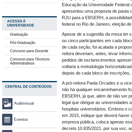
Educação da Universidade Federal do
apresentou uma proposta de pauta 
RJU para a EBSERH, a possibilidad
ACESSO À
federal no Rio de Janeiro, eleição de
UNIVERSIDADE
Apesar de a sugestão da mesa ter si
Graduação
ou cinco participantes em cada bloc
Pós-Graduação
de cada seção, foi acatada a proposta
Concurso para Docente
reitora deveriam, antes, levar info
Concurso para Técnicos-
pedidos de esclarecimentos apresen
Administrativos
voltaria a metodologia horizontaliza
depois de cada bloco de inscrições, 
A pró-reitora Paola Orcades e a vi
CENTRAL DE CONTEÚDOS
não há qualquer encaminhamento fo
EBSERH, já que, além de não ser p
legal que obrigue as universidades 
Audiovisual
hospitais universitários. Embora o
em 2015, indique que deverá haver a c
Eventos
empresa pública, coloca apenas essa
decreto 10.835/2021, por sua vez, 