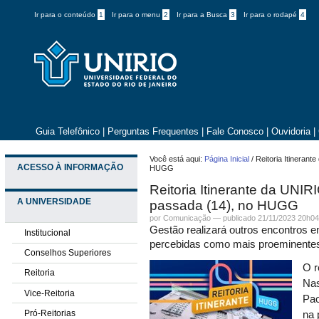
Ir para o conteúdo
1
Ir para o menu
2
Ir para a Busca
3
Ir para o rodapé
4
Guia Telefônico
|
Perguntas Frequentes
|
Fale Conosco
|
Ouvidoria
|
Você está aqui:
Página Inicial
/
Reitoria Itineran
ACESSO À INFORMAÇÃO
HUGG
Reitoria Itinerante da UNI
A UNIVERSIDADE
passada (14), no HUGG
por Comunicação —
publicado
21/11/2023 20h0
Gestão realizará outros encontros e
Institucional
percebidas como mais proeminente
Conselhos Superiores
O r
Reitoria
Nas
Vice-Reitoria
Pao
Pró-Reitorias
na 