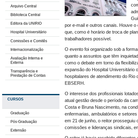
com
Arquivo Central
adm
Biblioteca Central
Gui
Editora da UNIRIO
por e-mail e outros canais. Houve o
que, como é horário de troca de pla
Hospital Universitário
trabalhadores possível.
Comissões e Comitês
O evento foi organizado sob a forma
Internacionalização
quanto a assuntos que têm inquietad
Avaliação Interna e
Externa
como o debate em torno da flexibiliz
expansão do Hospital Universitário 
Transparência e
Prestação de Contas
hospitalares de atendimento do Rio
EBSERH.
O interesse dos profissionais lota
CURSOS
atual gestão desde o período da cam
Costa e Bruna Nascimento, na condiç
Graduação
enfermarias, ambulatórios e setores
em 21 de junho, o reitor prosseguiu 
Pós-Graduação
comissões e lideranças sindicais, e
Extensão