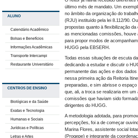
O reitor já havia recebido diferente
último mês de mandato. Um exemplo 
no âmbito da organização do trabal
ALUNO
(RJU) instituído pela lei 8.112/90. 
propostas quanto à flexibilização d
Calendário Acadêmico
as mencionadas comissões, houve ai
Bolsas e Benefícios
para propor modos de acompanhamen
Informações Acadêmicas
HUGG pela EBSERH.
Transporte Intercampi
Todas essas situações de escuta da
Restaurante Universitário
dedicando a estudar e discutir o
permanente das ações e dos dados d
nessa primeira ação da Reitoria Iti
preparadas, e sim abrisse o espaço 
CENTROS DE ENSINO
que, ali, a troca se realizaria em u
comissões que haviam sido formada
Biológicas e da Saúde
dirigentes do HUGG.
Exatas e Tecnologia
A metodologia adotada, para promove
Humanas e Sociais
percepções, foi a de começar ouvind
Jurídicas e Políticas
Marina Flores, assistente social lo
(Progepe) e integrante da coordena
Letras e Artes