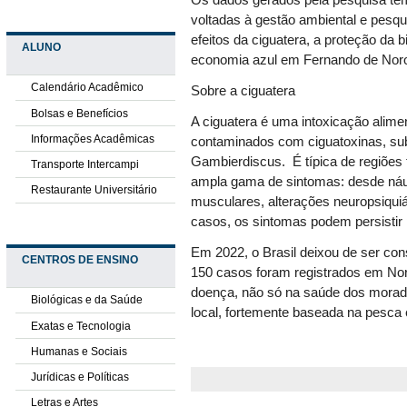
Os dados gerados pela pesquisa têm 
voltadas à gestão ambiental e pesque
efeitos da ciguatera, a proteção da
ALUNO
economia azul em Fernando de Nor
Calendário Acadêmico
Sobre a ciguatera
Bolsas e Benefícios
A ciguatera é uma intoxicação alim
Informações Acadêmicas
contaminados com ciguatoxinas, sub
Gambierdiscus
. É típica de regiões
Transporte Intercampi
ampla gama de sintomas: desde náu
Restaurante Universitário
musculares, alterações neuropsiqui
casos, os sintomas podem persistir
Em 2022, o Brasil deixou de ser con
CENTROS DE ENSINO
150 casos foram registrados em Nor
doença, não só na saúde dos morad
Biológicas e da Saúde
local, fortemente baseada na pesca 
Exatas e Tecnologia
Humanas e Sociais
Jurídicas e Políticas
Letras e Artes