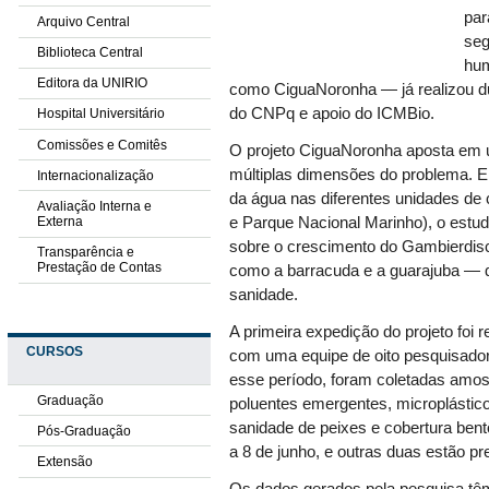
par
Arquivo Central
seg
Biblioteca Central
hum
Editora da UNIRIO
como CiguaNoronha
—
já realizou
do CNPq e apoio do ICMBio.
Hospital Universitário
Comissões e Comitês
O projeto CiguaNoronha aposta em u
múltiplas dimensões do problema. En
Internacionalização
da água nas diferentes unidades de 
Avaliação Interna e
Externa
e Parque Nacional Marinho), o estud
sobre o crescimento do
Gambierdis
Transparência e
Prestação de Contas
como a barracuda e a guarajuba — q
sanidade.
A primeira expedição do projeto foi r
CURSOS
com uma equipe de oito pesquisadore
esse período, foram coletadas amost
Graduação
poluentes emergentes, microplásticos
sanidade de peixes e cobertura bent
Pós-Graduação
a 8 de junho, e outras duas estão pr
Extensão