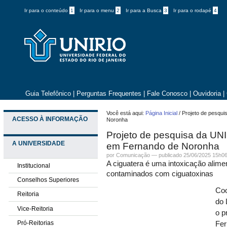
Ir para o conteúdo
1
Ir para o menu
2
Ir para a Busca
3
Ir para o rodapé
4
Guia Telefônico
|
Perguntas Frequentes
|
Fale Conosco
|
Ouvidoria
|
Você está aqui:
Página Inicial
/
Projeto de pesqui
ACESSO À INFORMAÇÃO
Noronha
Projeto de pesquisa da UNI
A UNIVERSIDADE
em Fernando de Noronha
por
Comunicação
—
publicado
25/06/2025 15h0
A ciguatera é uma intoxicação alim
Institucional
contaminados com ciguatoxinas
Conselhos Superiores
Coo
Reitoria
do 
Vice-Reitoria
o p
Pró-Reitorias
Fer