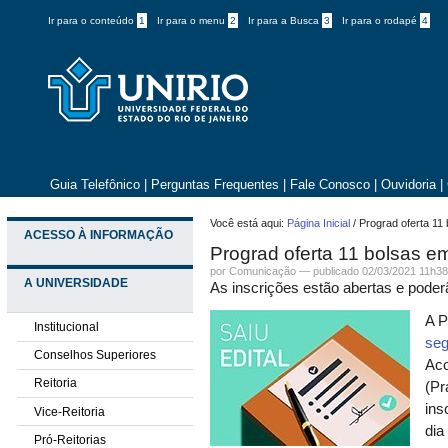
Ir para o conteúdo
1
Ir para o menu
2
Ir para a Busca
3
Ir para o rodapé
4
Guia Telefônico
|
Perguntas Frequentes
|
Fale Conosco
|
Ouvidoria
|
Você está aqui:
Página Inicial
/
Prograd oferta 11
ACESSO À INFORMAÇÃO
Prograd oferta 11 bolsas e
por
Comunicação
—
publicado
02/03/2021 11h3
A UNIVERSIDADE
As inscrições estão abertas e poder
A P
Institucional
seg
Conselhos Superiores
Ac
Reitoria
(Pr
ins
Vice-Reitoria
dia
Pró-Reitorias