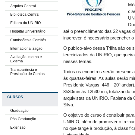
Mód
Arquivo Central
cla
Biblioteca Central
UNI
Editora da UNIRIO
Do
até o preenchimento das 22 vagas di
Hospital Universitário
inscrever, é necessário preencher 
Comissões e Comitês
O público-alvo dessa Trilha são os s
Internacionalização
terceirizados da UNIRIO, que queir
Avaliação Interna e
Externa
nesses temas.
Transparência e
Todos os encontros serão presenci
Prestação de Contas
às quartas-feiras.
As aulas serão mi
Presidente Vargas, 446 – 20º andar),
8h30min às 12h30min, totalizando um
CURSOS
arquivistas da UNIRIO, Fabiana da C
Silva.
Graduação
O objetivo do curso é
contribuir par
Pós-Graduação
UNIRIO, além de promover o treiname
Extensão
no que tange à produção, à classifi