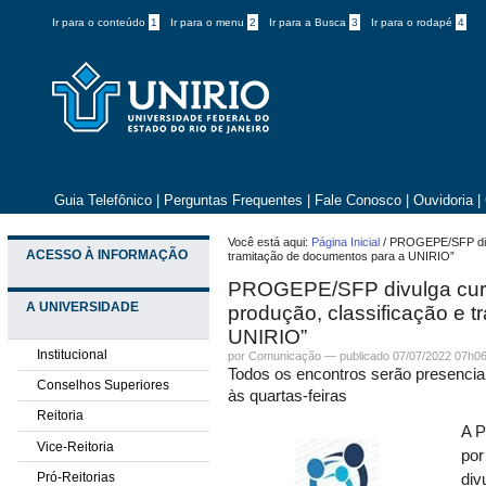
Ir para o conteúdo
1
Ir para o menu
2
Ir para a Busca
3
Ir para o rodapé
4
Guia Telefônico
|
Perguntas Frequentes
|
Fale Conosco
|
Ouvidoria
|
Você está aqui:
Página Inicial
/
PROGEPE/SFP divul
ACESSO À INFORMAÇÃO
tramitação de documentos para a UNIRIO”
PROGEPE/SFP divulga curs
A UNIVERSIDADE
produção, classificação e 
UNIRIO”
Institucional
por
Comunicação
—
publicado
07/07/2022 07h0
Todos os encontros serão presenci
Conselhos Superiores
às quartas-feiras
Reitoria
A P
Vice-Reitoria
por
Pró-Reitorias
div