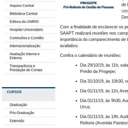
de 
Arquivo Central
sit
Biblioteca Central
De
Editora da UNIRIO
Com a finalidade de esclarecer os p
Hospital Universitário
SAAPT realizará reuniões nos campi
Comissões e Comitês
importância do comparecimento de t
avaliativo.
Internacionalização
Avaliação Interna e
Confira o calendário de reuniões:
Externa
Dia 29/10/19, às 11h, sal
Transparência e
Prestação de Contas
Prédio da Progepe;
Dia 31/10/19, às 10h30, n
Dia 01/11/19, às 11h, Ave
CURSOS
Dia 01/11/19, às 9h30, Aud
Graduação
Urca;
Pós-Graduação
Dia 01/11/19, às 14h, Au
Extensão
Reitoria (Avenida Pasteur