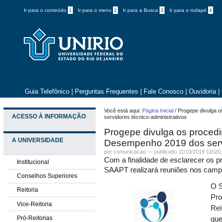
Ir para o conteúdo
1
Ir para o menu
2
Ir para a Busca
3
Ir para o rodapé
4
Guia Telefônico
|
Perguntas Frequentes
|
Fale Conosco
|
Ouvidoria
|
Você está aqui:
Página Inicial
/
Progepe divulga o
ACESSO À INFORMAÇÃO
servidores técnico-administrativos
Progepe divulga os procedi
A UNIVERSIDADE
Desempenho 2019 dos servi
por comunicacao —
publicado
11/10/2019 11h20
Com a finalidade de esclarecer os p
Institucional
SAAPT realizará reuniões nos camp
Conselhos Superiores
O S
Reitoria
Pro
Vice-Reitoria
Rei
Pró-Reitorias
que