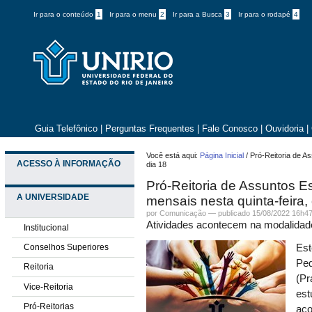
Ir para o conteúdo
1
Ir para o menu
2
Ir para a Busca
3
Ir para o rodapé
4
Guia Telefônico
|
Perguntas Frequentes
|
Fale Conosco
|
Ouvidoria
|
Você está aqui:
Página Inicial
/
Pró-Reitoria de A
ACESSO À INFORMAÇÃO
dia 18
Pró-Reitoria de Assuntos E
A UNIVERSIDADE
mensais nesta quinta-feira,
por
Comunicação
—
publicado
15/08/2022 16h4
Atividades acontecem na modalidade
Institucional
Conselhos Superiores
Est
Ped
Reitoria
(Pr
Vice-Reitoria
est
Pró-Reitorias
aco