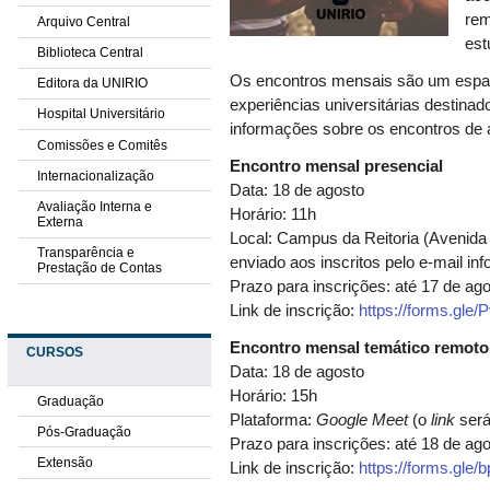
rem
Arquivo Central
est
Biblioteca Central
Os encontros mensais são um espaç
Editora da UNIRIO
experiências universitárias destina
Hospital Universitário
informações sobre os encontros de 
Comissões e Comitês
Encontro mensal presencial
Internacionalização
Data: 18 de agosto
Avaliação Interna e
Horário: 11h
Externa
Local: Campus da Reitoria (Avenida
Transparência e
enviado aos inscritos pelo e-mail in
Prestação de Contas
Prazo para inscrições: até 17 de ago
Link de inscrição:
https://forms.g
Encontro mensal temático remoto
CURSOS
Data: 18 de agosto
Horário: 15h
Graduação
Plataforma:
Google Meet
(o
link
será
Pós-Graduação
Prazo para inscrições: até 18 de ago
Extensão
Link de inscrição:
https://forms.gl