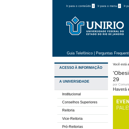
Ir para o conteúdo
1
Ir para o menu
2
Ir 
Guia Telefônico
|
Perguntas Frequen
Você está a
ACESSO À INFORMAÇÃO
'Obesi
29
A UNIVERSIDADE
por
Comuni
Haverá e
Institucional
Conselhos Superiores
Reitoria
Vice-Reitoria
Pró-Reitorias