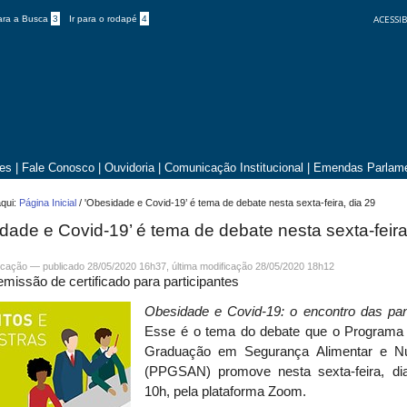
ACESSIB
para a Busca
3
Ir para o rodapé
4
tes
|
Fale Conosco
|
Ouvidoria
|
Comunicação Institucional
|
Emendas Parlame
qui:
Página Inicial
/
'Obesidade e Covid-19’ é tema de debate nesta sexta-feira, dia 29
dade e Covid-19’ é tema de debate nesta sexta-feira
cação
—
publicado
28/05/2020 16h37,
última modificação
28/05/2020 18h12
missão de certificado para participantes
Obesidade e Covid-19: o encontro das pa
Esse é o tema do debate que o Programa
Graduação em Segurança Alimentar e Nut
(PPGSAN) promove nesta sexta-feira, di
10h, pela plataforma Zoom.