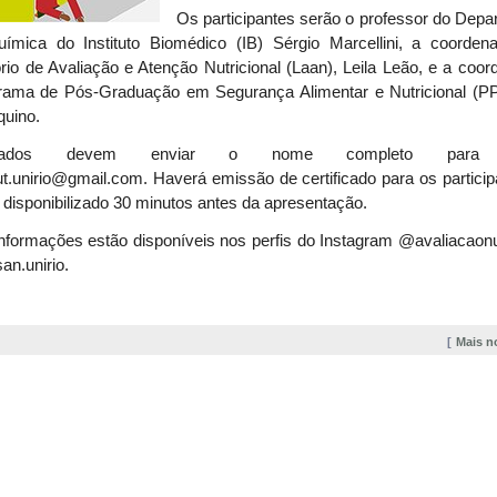
Os participantes serão o professor do Depa
uímica do Instituto Biomédico (IB) Sérgio Marcellini, a coorden
rio de Avaliação e Atenção Nutricional (Laan), Leila Leão, e a coo
rama de Pós-Graduação em Segurança Alimentar e Nutricional (
quino.
essados devem enviar o nome completo para 
ut.unirio@gmail.com
.
Haverá emissão de certificado para os partici
á disponibilizado 30 minutos antes da apresentação.
nformações estão disponíveis nos perfis do Instagram
@avaliacaonut
n.unirio.
Mais n