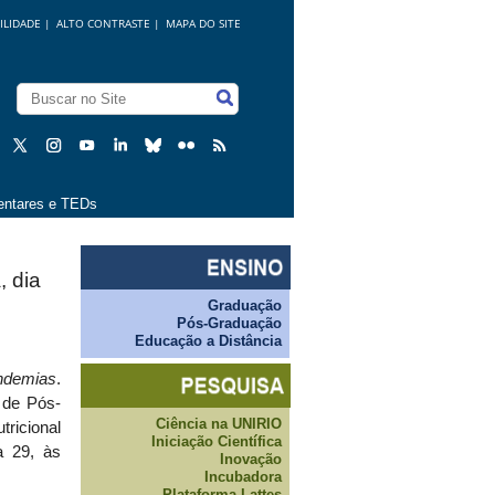
ILIDADE
|
ALTO CONTRASTE |
MAPA DO SITE
ntares e TEDs
, dia
Graduação
Pós-Graduação
Educação a Distância
ndemias
.
 de Pós-
Ciência na UNIRIO
ricional
Iniciação Científica
a 29, às
Inovação
Incubadora
Plataforma Lattes