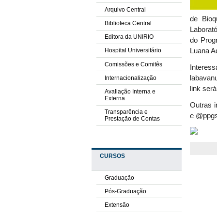
Arquivo Central
de Bioq
Biblioteca Central
Laborató
Editora da UNIRIO
do Prog
Luana A
Hospital Universitário
Comissões e Comitês
Inter
labavan
Internacionalização
link ser
Avaliação Interna e
Externa
Outras i
Transparência e
e @ppgsa
Prestação de Contas
CURSOS
Graduação
Pós-Graduação
Extensão