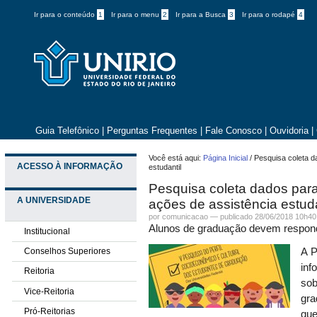
Ir para o conteúdo
1
Ir para o menu
2
Ir para a Busca
3
Ir para o rodapé
4
Guia Telefônico
|
Perguntas Frequentes
|
Fale Conosco
|
Ouvidoria
|
Você está aqui:
Página Inicial
/
Pesquisa coleta d
ACESSO À INFORMAÇÃO
estudantil
Pesquisa coleta dados para
A UNIVERSIDADE
ações de assistência estuda
por comunicacao —
publicado
28/06/2018 10h40
Alunos de graduação devem responder
Institucional
Conselhos Superiores
A P
inf
Reitoria
sob
Vice-Reitoria
gra
Pró-Reitorias
que