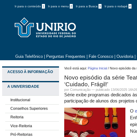
Ir para o conteúdo
1
Ir para o menu
2
Ir para a Busca
3
Ir para o rodapé
4
Guia Telefônico
|
Perguntas Frequentes
|
Fale Conosco
|
Ouvidoria
|
Você está aqui:
Página Inicial
/
Novo episódio da 
ACESSO À INFORMAÇÃO
Novo episódio da série Te
‘Cuidado, Frágil!’
A UNIVERSIDADE
por
Comunicação
—
publicado
13/06/2025 16h2
Série exibe programas dedicados às
Institucional
participação de alunos dos projetos
Conselhos Superiores
O
Reitoria
Enf
epi
Vice-Reitoria
Núc
Pró-Reitorias