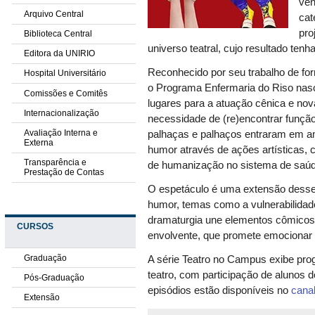
ven
Arquivo Central
cat
pro
Biblioteca Central
universo teatral, cujo resultado ten
Editora da UNIRIO
Reconhecido por seu trabalho de fo
Hospital Universitário
o Programa Enfermaria do Riso nasc
Comissões e Comitês
lugares para a atuação cênica e nov
Internacionalização
necessidade de (re)encontrar função s
Avaliação Interna e
palhaças e palhaços entraram em am
Externa
humor através de ações artísticas,
Transparência e
de humanização no sistema de saú
Prestação de Contas
O espetáculo é uma extensão desse 
humor, temas como a vulnerabilidade 
dramaturgia une elementos cômicos 
CURSOS
envolvente, que promete emocionar e
Graduação
A série Teatro no Campus exibe pr
teatro, com participação de alunos 
Pós-Graduação
episódios estão disponíveis no
cana
Extensão