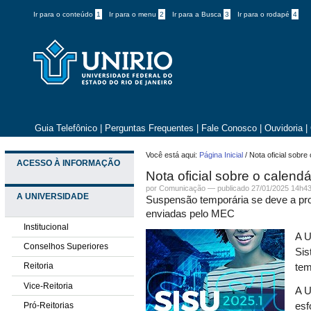
Ir para o conteúdo
1
Ir para o menu
2
Ir para a Busca
3
Ir para o rodapé
4
Guia Telefônico
|
Perguntas Frequentes
|
Fale Conosco
|
Ouvidoria
|
Você está aqui:
Página Inicial
/
Nota oficial sobre
ACESSO À INFORMAÇÃO
Nota oficial sobre o calend
por
Comunicação
—
publicado
27/01/2025 14h4
A UNIVERSIDADE
Suspensão temporária se deve a pr
enviadas pelo MEC
Institucional
A U
Conselhos Superiores
Sis
Reitoria
tem
Vice-Reitoria
A U
Pró-Reitorias
esf