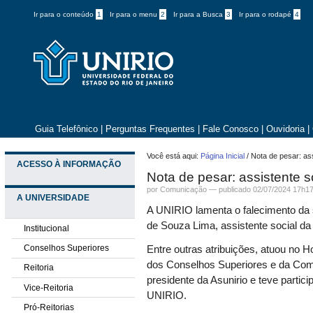
Ir para o conteúdo
1
Ir para o menu
2
Ir para a Busca
3
Ir para o rodapé
4
Guia Telefônico
|
Perguntas Frequentes
|
Fale Conosco
|
Ouvidoria
|
Você está aqui:
Página Inicial
/
Nota de pesar: as
ACESSO À INFORMAÇÃO
Nota de pesar: assistente s
por
Comunicação
—
publicado
02/07/2024 17h1
A UNIVERSIDADE
A UNIRIO lamenta o falecimento da s
de Souza Lima, assistente social da
Institucional
Conselhos Superiores
Entre outras atribuições, atuou no H
dos Conselhos Superiores e da Comi
Reitoria
presidente da Asunirio e teve partic
Vice-Reitoria
UNIRIO.
Pró-Reitorias