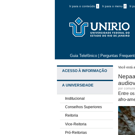
Ir para o conteúdo
1
Ir para o menu
2
Ir 
Guia Telefônico
|
Perguntas Frequen
Você está a
ACESSO À INFORMAÇÃO
Nepaa 
audiov
A UNIVERSIDADE
por comun
Entre o
Institucional
afro-ame
Conselhos Superiores
Reitoria
Vice-Reitoria
Pró-Reitorias