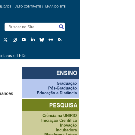
ILIDADE
|
ALTO CONTRASTE |
MAPA DO SITE
ntares e TEDs
Graduação
Pós-Graduação
Educação a Distância
rmances
Ciência na UNIRIO
Iniciação Científica
Inovação
Incubadora
Plataforma Lattes