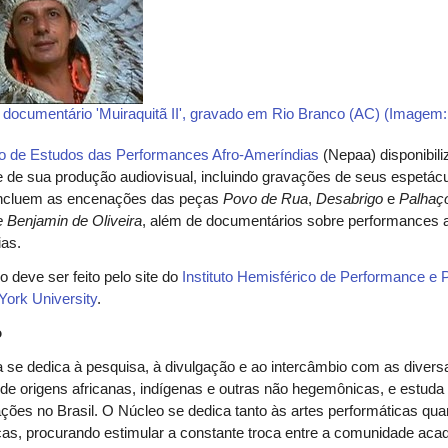
documentário 'Muiraquitã II', gravado em Rio Branco (AC) (Imagem:
o de Estudos das Performances Afro-Ameríndias
(Nepaa) disponibili
te de sua produção audiovisual, incluindo gravações de seus espetác
incluem as encenações das peças
Povo de Rua
,
Desabrigo
e
Palhaç
e Benjamin de Oliveira
, além de documentários sobre performances a
ias.
 deve ser feito pelo site do
Instituto Hemisférico de Performance e P
ork University
.
o
se dedica à pesquisa, à divulgação e ao intercâmbio com as divers
 de origens africanas, indígenas e outras não hegemônicas, e estuda
lações no Brasil. O Núcleo se dedica tanto às artes performáticas qua
ticas, procurando estimular a constante troca entre a comunidade aca