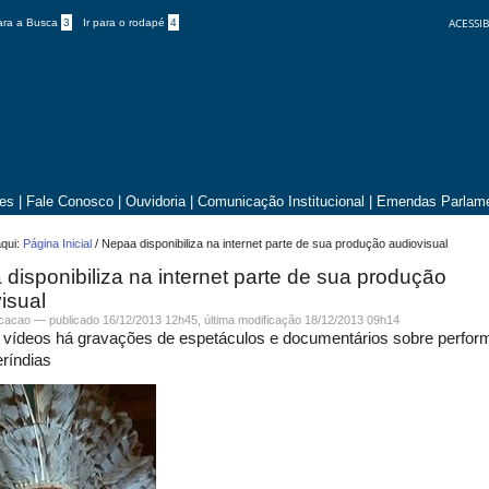
ACESSIB
para a Busca
3
Ir para o rodapé
4
tes
|
Fale Conosco
|
Ouvidoria
|
Comunicação Institucional
|
Emendas Parlame
qui:
Página Inicial
/
Nepaa disponibiliza na internet parte de sua produção audiovisual
disponibiliza na internet parte de sua produção
isual
icacao —
publicado
16/12/2013 12h45,
última modificação
18/12/2013 09h14
s vídeos há gravações de espetáculos e documentários sobre perfo
ríndias