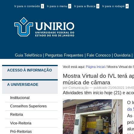
Ir para o conteúdo
1
Ir para o menu
2
Ir para a Busca
3
Ir para o rodapé
4
Guia Telefônico
|
Perguntas Frequentes
|
Fale Conosco
|
Ouvidoria
|
Você está aqui:
Página Inicial
/
Mostra Virtual do
ACESSO À INFORMAÇÃO
Mostra Virtual do IVL terá 
música de câmara
A UNIVERSIDADE
por
Comunicação
—
publicado
21/06/2021 14h4
Atividades têm início hoje (21) e ac
Institucional
O I
Conselhos Superiores
da
Reitoria
As 
pró
Vice-Reitoria
alu
Pró-Reitorias