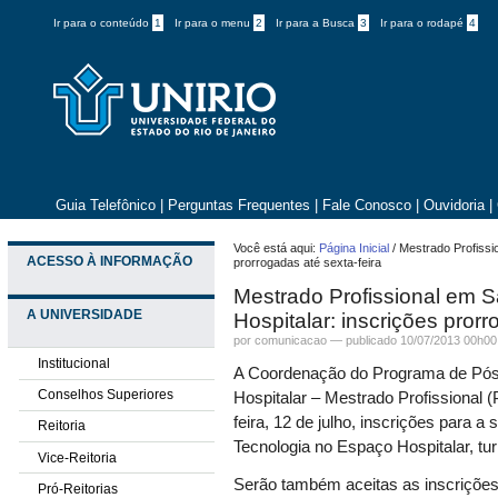
Ir para o conteúdo
1
Ir para o menu
2
Ir para a Busca
3
Ir para o rodapé
4
Guia Telefônico
|
Perguntas Frequentes
|
Fale Conosco
|
Ouvidoria
|
Você está aqui:
Página Inicial
/
Mestrado Profissi
ACESSO À INFORMAÇÃO
prorrogadas até sexta-feira
Mestrado Profissional em 
A UNIVERSIDADE
Hospitalar: inscrições prorr
por comunicacao —
publicado
10/07/2013 00h00
Institucional
A Coordenação do Programa de Pós
Conselhos Superiores
Hospitalar – Mestrado Profissional
feira, 12 de julho, inscrições para 
Reitoria
Tecnologia no Espaço Hospitalar, tu
Vice-Reitoria
Serão também aceitas as inscrições
Pró-Reitorias