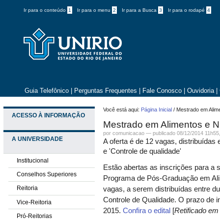
Ir para o conteúdo
1
Ir para o menu
2
Ir para a Busca
3
Ir para o rodapé
4
Guia Telefônico
|
Perguntas Frequentes
|
Fale Conosco
|
Ouvidoria
|
Você está aqui:
Página Inicial
/
Mestrado em Alime
ACESSO À INFORMAÇÃO
Mestrado em Alimentos e Nu
por comunicacao —
publicado
08/12/2014 11h55
A UNIVERSIDADE
A oferta é de 12 vagas, distribuídas 
e 'Controle de qualidade'
Institucional
Estão abertas as inscrições para a 
Conselhos Superiores
Programa de Pós-Graduação em Ali
Reitoria
vagas, a serem distribuídas entre d
Controle de Qualidade. O prazo de in
Vice-Reitoria
2015.
Confira o edital
[
Retificado em
Pró-Reitorias