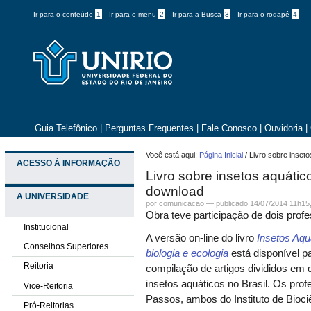
Ir para o conteúdo
1
Ir para o menu
2
Ir para a Busca
3
Ir para o rodapé
4
Guia Telefônico
|
Perguntas Frequentes
|
Fale Conosco
|
Ouvidoria
|
Você está aqui:
Página Inicial
/
Livro sobre inset
ACESSO À INFORMAÇÃO
Livro sobre insetos aquáti
download
A UNIVERSIDADE
por comunicacao —
publicado
14/07/2014 11h15
Obra teve participação de dois pro
Institucional
A versão on-line do livro
Insetos Aqu
Conselhos Superiores
biologia e ecologia
está disponível pa
Reitoria
compilação de artigos divididos em 
insetos aquáticos no Brasil. Os prof
Vice-Reitoria
Passos, ambos do Instituto de Bioci
Pró-Reitorias