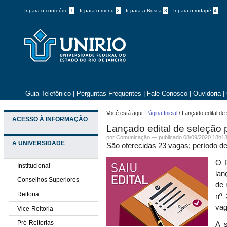
Ir para o conteúdo
1
Ir para o menu
2
Ir para a Busca
3
Ir para o rodapé
4
Guia Telefônico
|
Perguntas Frequentes
|
Fale Conosco
|
Ouvidoria
|
Você está aqui:
Página Inicial
/
Lançado edital de
ACESSO À INFORMAÇÃO
Lançado edital de seleção
por
Comunicação
—
publicado
08/09/2020 18h1
A UNIVERSIDADE
São oferecidas 23 vagas; período de
O 
Institucional
lan
Conselhos Superiores
de 
Reitoria
nº 
va
Vice-Reitoria
Pró-Reitorias
A s