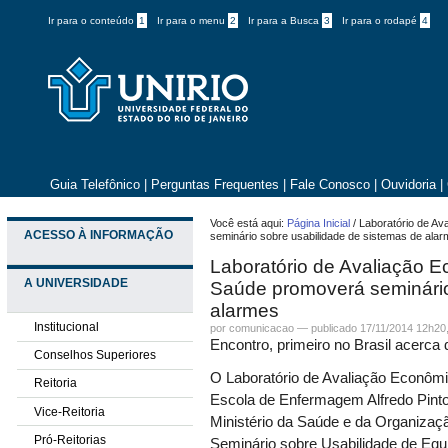
Ir para o conteúdo
1
Ir para o menu
2
Ir para a Busca
3
Ir para o rodapé
4
Guia Telefônico
|
Perguntas Frequentes
|
Fale Conosco
|
Ouvidoria
|
Você está aqui:
Página Inicial
/
Laboratório de A
ACESSO À INFORMAÇÃO
seminário sobre usabilidade de sistemas de ala
Laboratório de Avaliação 
A UNIVERSIDADE
Saúde promoverá seminário
alarmes
Institucional
por comunicacao —
publicado
17/11/2014 12h20
Encontro, primeiro no Brasil acerca 
Conselhos Superiores
O Laboratório de Avaliação Econômi
Reitoria
Escola de Enfermagem Alfredo Pinto
Vice-Reitoria
Ministério da Saúde e da Organizaç
Pró-Reitorias
Seminário sobre Usabilidade de Equ