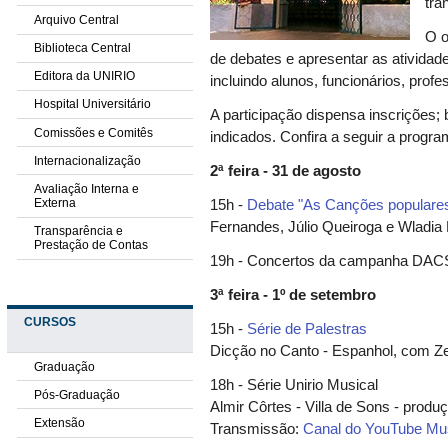
tra
Arquivo Central
O o
Biblioteca Central
de debates e apresentar as atividad
Editora da UNIRIO
incluindo alunos, funcionários, prof
Hospital Universitário
A participação dispensa inscrições; 
Comissões e Comitês
indicados. Confira a seguir a prog
Internacionalização
2ª feira - 31 de agosto
Avaliação Interna e
Externa
15h -
Debate "As Canções populares i
Fernandes, Júlio Queiroga e Wladia 
Transparência e
Prestação de Contas
19h - Concertos da campanha DAC
3ª feira - 1º de setembro
CURSOS
15h -
Série de Palestras
Dicção no Canto - Espanhol, com Z
Graduação
18h - Série Unirio Musical
Pós-Graduação
Almir Côrtes - Villa de Sons - produ
Extensão
Transmissão:
Canal do YouTube M