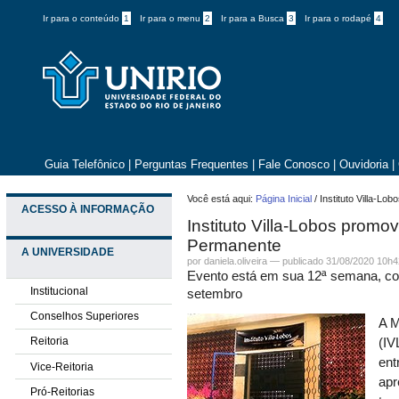
Ir para o conteúdo
1
Ir para o menu
2
Ir para a Busca
3
Ir para o rodapé
4
Guia Telefônico
|
Perguntas Frequentes
|
Fale Conosco
|
Ouvidoria
|
Você está aqui:
Página Inicial
/
Instituto Villa-L
ACESSO À INFORMAÇÃO
Instituto Villa-Lobos promo
Permanente
A UNIVERSIDADE
por daniela.oliveira —
publicado
31/08/2020 10h4
Evento está em sua 12ª semana, co
Institucional
setembro
Conselhos Superiores
A M
Reitoria
(IV
ent
Vice-Reitoria
apr
Pró-Reitorias