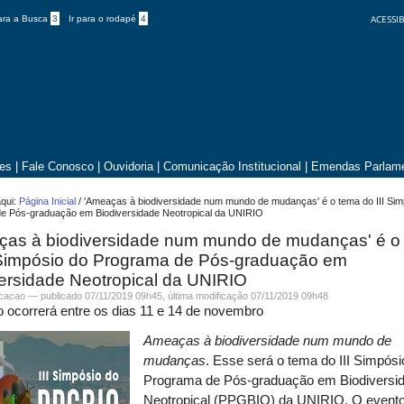
ACESSIB
para a Busca
3
Ir para o rodapé
4
tes
|
Fale Conosco
|
Ouvidoria
|
Comunicação Institucional
|
Emendas Parlame
qui:
Página Inicial
/
'Ameaças à biodiversidade num mundo de mudanças' é o tema do III Sim
e Pós-graduação em Biodiversidade Neotropical da UNIRIO
ças à biodiversidade num mundo de mudanças' é o
I Simpósio do Programa de Pós-graduação em
ersidade Neotropical da UNIRIO
icacao —
publicado
07/11/2019 09h45,
última modificação
07/11/2019 09h48
 ocorrerá entre os dias 11 e 14 de novembro
Ameaças à biodiversidade num mundo de
mudanças
. Esse será o tema do III Simpósi
Programa de Pós-graduação em Biodiversi
Neotropical (PPGBIO) da UNIRIO. O evento