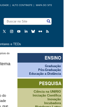
ILIDADE
|
ALTO CONTRASTE |
MAPA DO SITE
ntares e TEDs
pósio do
 tema
Graduação
Pós-Graduação
Educação a Distância
Ciência na UNIRIO
Iniciação Científica
o do
Inovação
dade
Incubadora
, que
Plataforma Lattes