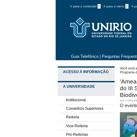
Ir para o conteúdo
1
Ir para o menu
2
Ir 
Guia Telefônico
|
Perguntas Frequen
Você está a
ACESSO À INFORMAÇÃO
Programa d
'Amea
A UNIVERSIDADE
do II
Biodiv
Institucional
por comun
O evento
Conselhos Superiores
Reitoria
Vice-Reitoria
Pró-Reitorias