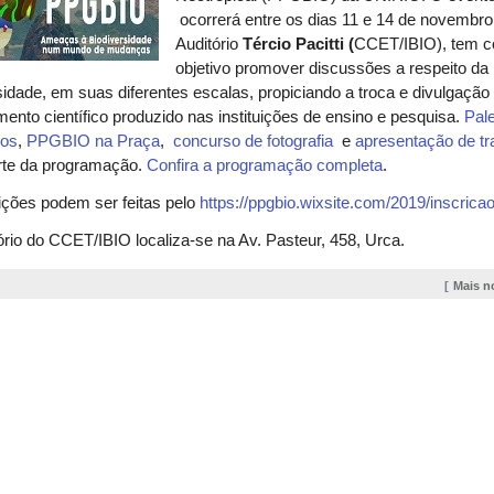
ocorrerá entre os dias 11 e 14 de novembro
Auditório
Tércio Pacitti (
CCET/IBIO),
tem 
objetivo promover discussões a respeito da
sidade
, em suas diferentes escalas, propiciando
a troca e divulgação
ento científico produzido nas instituições de ensino e pesquisa.
Pal
sos
,
PPGBIO na Praça
,
concurso de fotografia
e
apresentação de tr
arte da programação.
Confira a programação completa
.
ições podem ser feitas pelo
https://ppgbio.wixsite.com/2019/inscrica
ório do CCET/IBIO localiza-se na Av. Pasteur, 458, Urca.
Mais n