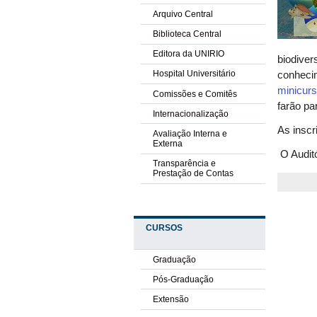
Arquivo Central
Biblioteca Central
Editora da UNIRIO
biodiver
Hospital Universitário
conhecim
minicur
Comissões e Comitês
farão p
Internacionalização
As inscr
Avaliação Interna e
Externa
O Audit
Transparência e
Prestação de Contas
CURSOS
Graduação
Pós-Graduação
Extensão