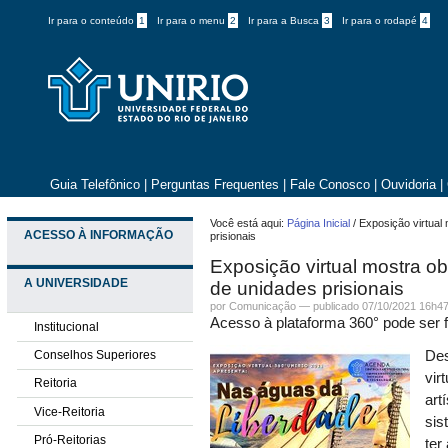
Ir para o conteúdo
1
Ir para o menu
2
Ir para a Busca
3
Ir para o rodapé
4
Guia Telefônico
|
Perguntas Frequentes
|
Fale Conosco
|
Ouvidoria
|
Você está aqui:
Página Inicial
/
Exposição virtual 
ACESSO À INFORMAÇÃO
prisionais
Exposição virtual mostra ob
A UNIVERSIDADE
de unidades prisionais
por
Comunicação
—
publicado
07/10/2021 16h4
Acesso à plataforma 360° pode ser fe
Institucional
Conselhos Superiores
Des
vir
Reitoria
art
Vice-Reitoria
sis
Pró-Reitorias
ter