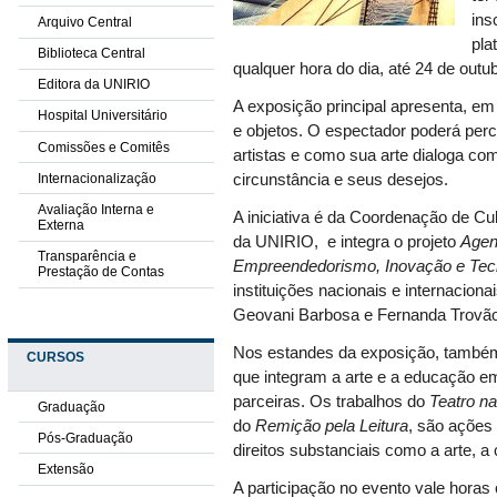
ins
Arquivo Central
pla
Biblioteca Central
qualquer hora do dia, até 24 de outu
Editora da UNIRIO
A exposição principal apresenta, em
Hospital Universitário
e objetos. O espectador poderá perco
Comissões e Comitês
artistas e como sua arte dialoga co
Internacionalização
circunstância e seus desejos.
Avaliação Interna e
A iniciativa é da Coordenação de Cul
Externa
da UNIRIO, e
integra o projeto
Agend
Transparência e
Empreendedorismo, Inovação e Tecn
Prestação de Contas
instituições nacionais e internaciona
Geovani Barbosa e Fernanda Trovão
Nos estandes da exposição, também 
CURSOS
que integram a arte e a educação e
parceiras. Os trabalhos do
Teatro na
Graduação
do
Remição pela Leitura
, são ações 
Pós-Graduação
direitos substanciais como a arte, a
Extensão
A participação no evento vale horas