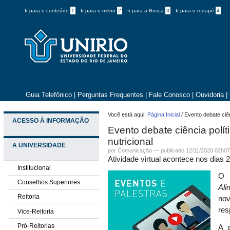
Ir para o conteúdo
1
Ir para o menu
2
Ir para a Busca
3
Ir para o rodapé
4
Guia Telefônico
|
Perguntas Frequentes
|
Fale Conosco
|
Ouvidoria
|
Você está aqui:
Página Inicial
/
Evento debate ciên
ACESSO À INFORMAÇÃO
Evento debate ciência polít
nutricional
A UNIVERSIDADE
por
Comunicação
—
publicado
12/11/2020 02h0
Atividade virtual acontece nos dias
Institucional
O 
Conselhos Superiores
Ali
Reitoria
no
res
Vice-Reitoria
Pró-Reitorias
A a