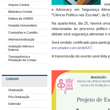
ext
Arquivo Central
e
A
dvocacy
em
S
egurança
A
lim
Biblioteca Central
“Ciência
P
olítica nas Escolas”, da 
Editora da UNIRIO
Na quarta-feira, dia 25, haverá um
Hospital Universitário
relacionadas ao processo político 
Comissões e Comitês
debate será segurança alimentar e nu
Internacionalização
Será emitido certificado para partici
Avaliação Interna e
encurtador.com.br/drAX7
.
Externa
A transmissão do evento será feita 
Transparência e
Prestação de Contas
CURSOS
Graduação
Pós-Graduação
Extensão