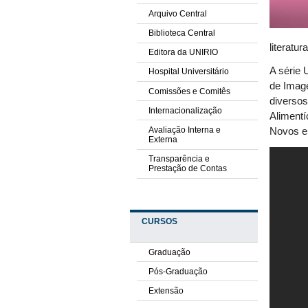
Arquivo Central
Biblioteca Central
literatur
Editora da UNIRIO
A série 
Hospital Universitário
de Imag
Comissões e Comitês
diverso
Internacionalização
Alimentí
Avaliação Interna e
Novos ep
Externa
Transparência e
Prestação de Contas
CURSOS
Graduação
Pós-Graduação
Extensão