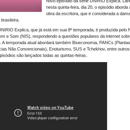
novo episódio da série UNIRIO Explica. La
nesta quinta-feira, dia 20, o episódio aborda 
obra da escritora, que é considerada a dam
a brasileira.
UNIRIO Explica, que já está em sua 8ª temporada, é produzida pelo 
em e Som (NIS), respondendo a questões populares da internet sob
s. A temporada atual abordará também Bioeconomia, PANCs (Planta
cias Não Convencionais), Enoturismo, SUS e Tchekhov, entre outros
isódios são lançados todas as quintas-feiras.