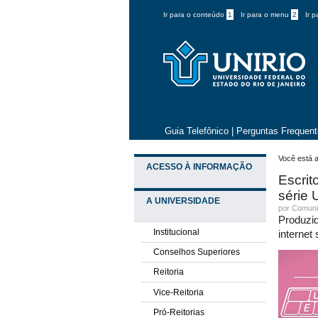
Ir para o conteúdo
1
Ir para o menu
2
Ir 
Guia Telefônico
|
Perguntas Frequen
Você está a
ACESSO À INFORMAÇÃO
Escrit
série 
A UNIVERSIDADE
por
Comuni
Produzi
Institucional
internet
Conselhos Superiores
Reitoria
Vice-Reitoria
Pró-Reitorias