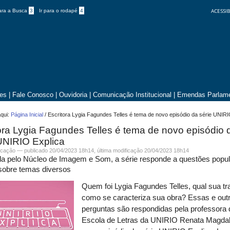
ACESSIB
para a Busca
3
Ir para o rodapé
4
tes
|
Fale Conosco
|
Ouvidoria
|
Comunicação Institucional
|
Emendas Parlame
qui:
Página Inicial
/
Escritora Lygia Fagundes Telles é tema de novo episódio da série UNIRI
ora Lygia Fagundes Telles é tema de novo episódio 
UNIRIO Explica
cação
—
publicado
20/04/2023 18h14,
última modificação
20/04/2023 18h14
da pelo Núcleo de Imagem e Som, a série responde a questões popu
 sobre temas diversos
Quem foi Lygia Fagundes Telles, qual sua tra
como se caracteriza sua obra? Essas e out
perguntas são respondidas pela professora 
Escola de Letras da UNIRIO Renata Magdal