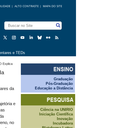
ILIDADE
|
ALTO CONTRASTE |
MAPA DO SITE
ntares e TEDs
O Explica
da
Graduação
Pós-Graduação
Educação a Distância
lares da
jetória e
Ciência na UNIRIO
ras
Iniciação Científica
da
Inovação
eno, no
Incubadora
Plataforma Lattes