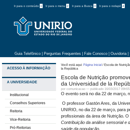
Ir para o conteúdo
1
Ir para o menu
2
Ir para a Busca
3
Ir para o rodapé
4
Guia Telefônico
|
Perguntas Frequentes
|
Fale Conosco
|
Ouvidoria
|
Você está aqui:
Página Inicial
/
Escola de Nutriçã
ACESSO À INFORMAÇÃO
la República
Escola de Nutrição promove
A UNIVERSIDADE
da Universidad de la Repúb
por comunicacao —
publicado
16/03/2017 09h55
O evento será no dia 22 de março, n
Institucional
Conselhos Superiores
O professor
Gastón Ares, da Univer
UNIRIO, no dia 22 de março, para pr
Reitoria
profissionais da área de Nutrição. 
Vice-Reitoria
Contribuição da análise sensorial e
Pró-Reitorias
saúde da população.