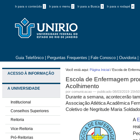
Ir para o conteúdo
1
Ir para o menu
2
Ir para a Busca
3
Ir para o rodapé
4
Guia Telefônico
|
Perguntas Frequentes
|
Fale Conosco
|
Ouvidoria
|
Você está aqui:
Página Inicial
/
Escola de Enferm
ACESSO À INFORMAÇÃO
Escola de Enfermagem pr
Acolhimento
A UNIVERSIDADE
por comunicacao —
publicado
08/03/2019 15h50
Durante a semana, acontecerão ta
Institucional
Associação Atlética Acadêmica Fer
Coletivo de Negritude Maria Soldad
Conselhos Superiores
A
E
Reitoria
rea
Vice-Reitoria
Ped
Pró-Reitorias