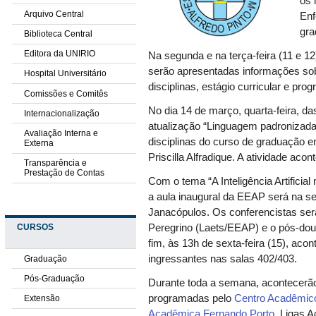
os 
Arquivo Central
Enf
gra
Biblioteca Central
Editora da UNIRIO
Na segunda e na terça-feira (11 e 1
serão apresentadas informações so
Hospital Universitário
disciplinas, estágio curricular e pro
Comissões e Comitês
No dia 14 de março, quarta-feira, da
Internacionalização
atualização “Linguagem padronizada
Avaliação Interna e
disciplinas do curso de graduação
Externa
Priscilla Alfradique. A atividade ac
Transparência e
Prestação de Contas
Com o tema “A Inteligência Artificia
a aula inaugural da EEAP será na sext
Janacópulos. Os conferencistas serã
Peregrino (Laets/EEAP) e o pós-dou
CURSOS
fim, às 13h de sexta-feira (15), ac
ingressantes nas salas 402/403.
Graduação
Pós-Graduação
Durante toda a semana, acontecerã
programadas pelo
Centro Acadêmic
Extensão
Acadêmica Fernando Porto
, Ligas