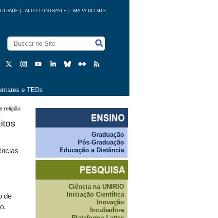
ILIDADE
|
ALTO CONTRASTE |
MAPA DO SITE
ntares e TEDs
 religião
itos
Graduação
Pós-Graduação
Educação a Distância
ências
Ciência na UNIRIO
Iniciação Científica
o de
Inovação
o.
Incubadora
Plataforma Lattes