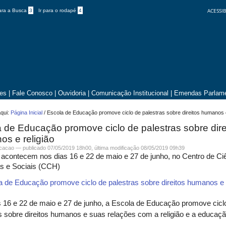
ACESSIB
para a Busca
3
Ir para o rodapé
4
tes
|
Fale Conosco
|
Ouvidoria
|
Comunicação Institucional
|
Emendas Parlame
qui:
Página Inicial
/
Escola de Educação promove ciclo de palestras sobre direitos humanos e
 de Educação promove ciclo de palestras sobre dire
s e religião
icacao —
publicado
07/05/2019 18h00,
última modificação
08/05/2019 09h39
acontecem nos dias 16 e 22 de maio e 27 de junho, no Centro de Ci
 e Sociais (CCH)
 16 e 22 de maio e 27 de junho, a Escola de Educação promove cicl
s sobre direitos humanos e suas relações com a religião e a educaçã