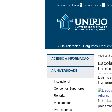
Ir para o conteúdo
1
Ir para o menu
2
Ir 
Guia Telefônico
|
Perguntas Frequen
Você está a
ACESSO À INFORMAÇÃO
Escola
humano
A UNIVERSIDADE
por comun
Eventos 
Institucional
Humanas
Conselhos Superiores
Reitoria
Nos dias
Vice-Reitoria
palestra
Pró-Reitorias