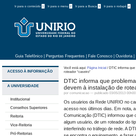
Ir para o conteúdo
1
Ir para o menu
2
Ir para a Busca
3
Ir para o rodapé
4
Guia Telefônico
|
Perguntas Frequentes
|
Fale Conosco
|
Ouvidoria
|
Você está aqui:
Página Inicial
/
DTIC informa que
ACESSO À INFORMAÇÃO
roteador “caseiro”
DTIC informa que problem
A UNIVERSIDADE
devem à instalação de rotea
por comunicacao —
publicado
03/05/2013 00h00
Institucional
Os usuários da Rede UNIRIO no cam
Conselhos Superiores
acesso nos últimos dias. Em nota, a
Comunicação (DTIC) informou que o p
Reitoria
algum usuário, de um roteador do ti
Vice-Reitoria
interferindo no tráfego de rede. A D
Pró-Reitorias
se encontra o equipamento, e fazer 