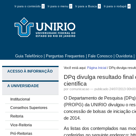
Ir para o conteúdo
1
Ir para o menu
2
Ir para a Busca
3
Ir para o rodapé
4
Guia Telefônico
|
Perguntas Frequentes
|
Fale Conosco
|
Ouvidoria
|
Você está aqui:
Página Inicial
/
DPq divulga resulta
ACESSO À INFORMAÇÃO
DPq divulga resultado final 
científica
A UNIVERSIDADE
por comunicacao —
publicado
24/07/2013 00h00
O Departamento de Pesquisa (DPq) 
Institucional
(PROPG) da UNIRIO divulgou o result
Conselhos Superiores
concessão de bolsas de iniciação ci
Reitoria
de 2014.
Vice-Reitoria
As listas dos contemplados nas mo
Pró-Reitorias
conferidas no seguinte endereço: htt