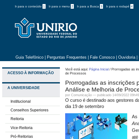
Ir para o conteúdo
1
Ir para o menu
2
Ir para a Busca
3
Ir para o rodapé
4
Guia Telefônico
|
Perguntas Frequentes
|
Fale Conosco
|
Ouvidoria
|
Você está aqui:
Página Inicial
/
Prorrogadas as in
ACESSO À INFORMAÇÃO
de Processos
Prorrogadas as inscrições 
A UNIVERSIDADE
Análise e Melhoria de Proc
por
Comunicação
—
publicado
14/09/2022 09h4
O curso é destinado aos gestores da
Institucional
dia 19 de setembro
Conselhos Superiores
As 
Reitoria
Aná
Vice-Reitoria
Ges
Pró-Reitorias
até