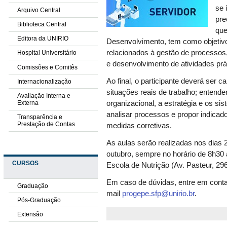
se 
Arquivo Central
pre
Biblioteca Central
que
Editora da UNIRIO
Desenvolvimento,
tem como objetiv
relacionados à gestão de processos,
Hospital Universitário
e desenvolvimento de atividades prá
Comissões e Comitês
Ao final, o participante deverá ser 
Internacionalização
situações reais de trabalho; entend
Avaliação Interna e
Externa
organizacional, a estratégia e os 
analisar processos e propor indica
Transparência e
Prestação de Contas
medidas corretivas.
As aulas serão realizadas nos dias 
outubro, sempre no horário de 8h30 
CURSOS
Escola de Nutrição (Av. Pasteur, 296
Em caso de dúvidas, entre em conta
Graduação
mail
progepe.sfp@unirio.br
.
Pós-Graduação
Extensão