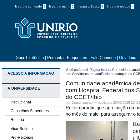
Ir para o conteúdo
1
Ir para o menu
2
Ir para a Busca
3
Ir para o rodapé
4
Guia Telefônico
|
Perguntas Frequentes
|
Fale Conosco
|
Ouvidoria
|
Você está aqui:
Página Inicial
/
Comunidade acadê
ACESSO À INFORMAÇÃO
dos Servidores em audiência no campus do CCE
Comunidade acadêmica de
A UNIVERSIDADE
com Hospital Federal dos 
do CCET/Ibio
Institucional
por
Comunicação
—
publicado
20/05/2025 20h3
Reitor garantiu que apreciação da p
Conselhos Superiores
no mês de maio, para assegurar o 
Reitoria
Dan
Vice-Reitoria
de 
Pró-Reitorias
(HU