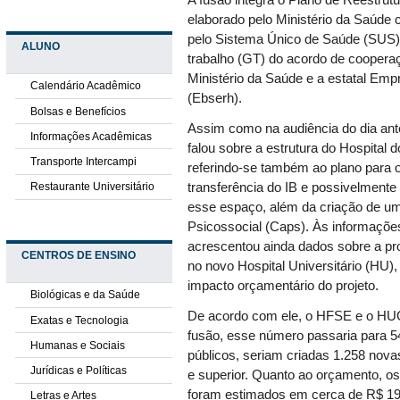
A fusão integra o Plano de Reestrut
elaborado pelo Ministério da Saúde 
pelo Sistema Único de Saúde (SUS)
ALUNO
trabalho (GT) do acordo de cooperaç
Ministério da Saúde e a estatal Emp
Calendário Acadêmico
(Ebserh).
Bolsas e Benefícios
Assim como na audiência do dia anter
Informações Acadêmicas
falou sobre a estrutura do Hospital 
Transporte Intercampi
referindo-se também ao plano para o 
Restaurante Universitário
transferência do IB e possivelment
esse espaço, além da criação de um
Psicossocial (Caps). Às informações
acrescentou ainda dados sobre a pr
CENTROS DE ENSINO
no novo Hospital Universitário (HU)
impacto orçamentário do projeto.
Biológicas e da Saúde
De acordo com ele, o HFSE e o HUG
Exatas e Tecnologia
fusão, esse número passaria para 5
Humanas e Sociais
públicos, seriam criadas 1.258 nova
Jurídicas e Políticas
e superior. Quanto ao orçamento, o
foram estimados em cerca de R$ 19
Letras e Artes