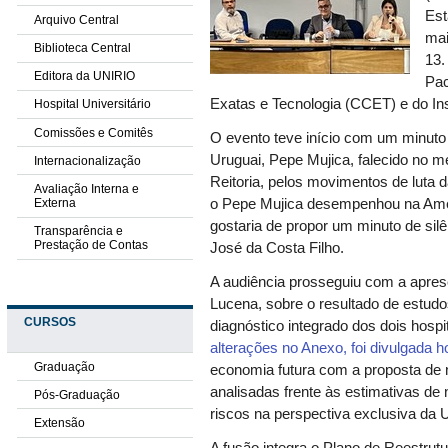
Est
Arquivo Central
mai
Biblioteca Central
13.
Editora da UNIRIO
Pac
Exatas e Tecnologia (CCET) e do Inst
Hospital Universitário
Comissões e Comitês
O evento teve início com um minut
Uruguai, Pepe Mujica, falecido no m
Internacionalização
Reitoria, pelos movimentos de luta 
Avaliação Interna e
Externa
o Pepe Mujica desempenhou na Amé
gostaria de propor um minuto de silê
Transparência e
Prestação de Contas
José da Costa Filho.
A audiência prosseguiu com a apres
Lucena, sobre o resultado de estudos
CURSOS
diagnóstico integrado dos dois hospi
alterações no Anexo, foi divulgada ho
Graduação
economia futura com a proposta d
analisadas frente às estimativas 
Pós-Graduação
riscos na perspectiva exclusiva da
Extensão