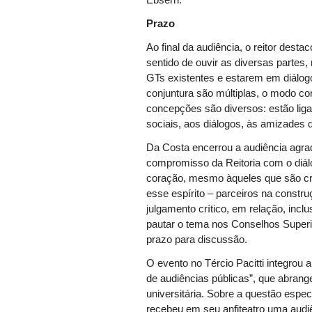
Ebserh.
Prazo
Ao final da audiência, o reitor dest
sentido de ouvir as diversas partes
GTs existentes e estarem em diálog
conjuntura são múltiplas, o modo c
concepções são diversos: estão lig
sociais, aos diálogos, às amizades 
Da Costa encerrou a audiência agra
compromisso da Reitoria com o diálo
coração, mesmo àqueles que são crí
esse espírito – parceiros na constr
julgamento crítico, em relação, incl
pautar o tema nos Conselhos Super
prazo para discussão.
O evento no Tércio Pacitti integrou a
de audiências públicas”, que abran
universitária. Sobre a questão espe
recebeu em seu anfiteatro uma audiê