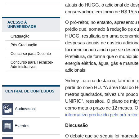
atuais do HUGG, o adicional de des
conservadora, em torno de R$ 15,5 
O pró-reitor, no entanto, apresentou
ACESSO À
UNIVERSIDADE
prédio que, somado à redução de cu
HUGG, resultaria em uma economia 
Graduação
despesas anuais de custeio adicion
Pós-Graduação
foi mencionado ainda que se desenh
Concurso para Docente
Prefeitura, de forma que o município
Concurso para Técnicos-
energia elétrica, água, gás e manut
Administrativos
adicionais.
Sidney Lucena destacou, também, o
partir do novo HU. “A área total do 
CENTRAL DE CONTEÚDOS
metros quadrados, talvez um pouco m
UNIRIO”, ressaltou. O plano de mi
como meta o prazo de 12 meses. Ou
Audiovisual
informativo produzido pelo pró-reitor
.
Discussão
Eventos
O debate que se seguiu foi marcado 