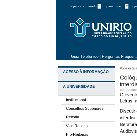
Ir para o conteúdo
1
Ir para o menu
2
Ir 
Guia Telefônico
|
Perguntas Frequen
Você está a
ACESSO À INFORMAÇÃO
Colóqu
interdi
A UNIVERSIDADE
por comun
O evento
Institucional
Letras, 
Conselhos Superiores
Discutir
Reitoria
interdis
literatu
Vice-Reitoria
Audiovis
Pró-Reitorias