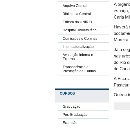
A organi
Arquivo Central
espaço,
Biblioteca Central
Carla Mi
Editora da UNIRIO
Haverá 
Hospital Universitário
document
Comissões e Comitês
Moreira 
Internacionalização
Já a seg
Avaliação Interna e
nas art
Externa
do Rio d
Transparência e
de Carla
Prestação de Contas
A Escola
Pasteur,
CURSOS
Outras 
Graduação
Pós-Graduação
Extensão