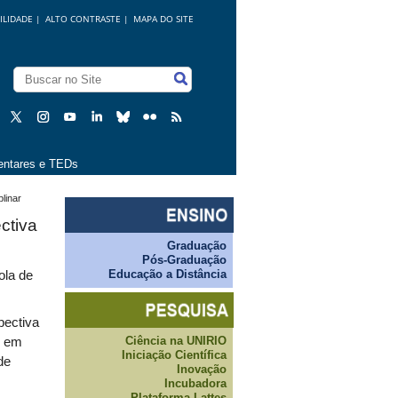
ILIDADE
|
ALTO CONTRASTE |
MAPA DO SITE
ntares e TEDs
linar
ctiva
Graduação
Pós-Graduação
Educação a Distância
ola de
pectiva
Ciência na UNIRIO
o em
Iniciação Científica
de
Inovação
Incubadora
Plataforma Lattes