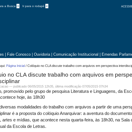
ACESSIB
para a Busca
3
Ir para o rodapé
4
tes
|
Fale Conosco
|
Ouvidoria
|
Comunicação Institucional
|
Emendas Parlame
qui:
Página Inicial
/
Colóquio no CLA discute trabalho com arquivos em perspectiva interdiscip
io no CLA discute trabalho com arquivos em perspe
sciplinar
icacao —
publicado
06/05/2015 12h35,
última modificação
07/05/2015 07h34
, promovido pelo grupo de pesquisa Literatura e Linguagens, da Esc
acontece hoje, às 18h30
 diversas modalidades do trabalho com arquivos a partir de uma pers
ciplinar é a proposta do colóquio Anarquivar: a aventura do document
ra, artes e mídias, que acontece nesta quarta-feira, às 18h30, na Sala 
ual da Escola de Letras.