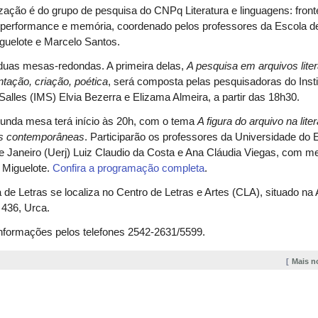
zação é do grupo de pesquisa do CNPq Literatura e linguagens: fronte
 performance e memória, coordenado pelos professores da Escola d
guelote e Marcelo Santos.
duas mesas-redondas. A primeira delas,
A pesquisa em arquivos liter
ação, criação, poética
, será composta pelas pesquisadoras do Insti
Salles (IMS) Elvia Bezerra e Elizama Almeira, a partir das 18h30.
unda mesa terá início às 20h, com o tema
A figura do arquivo na lite
es contemporâneas
. Participarão os professores da Universidade do 
e Janeiro (Uerj) Luiz Claudio da Costa e Ana Cláudia Viegas, com m
 Miguelote.
Confira a programação completa
.
 de Letras se localiza no Centro de Letras e Artes (CLA), situado na 
 436, Urca.
informações pelos telefones 2542-2631/5599.
Mais n