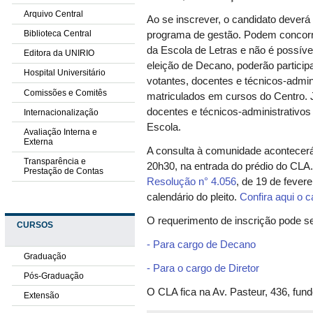
Arquivo Central
Ao se inscrever, o candidato deverá
Biblioteca Central
programa de gestão. Podem concorr
da Escola de Letras e não é possíve
Editora da UNIRIO
eleição de Decano, poderão particip
Hospital Universitário
votantes, docentes e técnicos-admin
Comissões e Comitês
matriculados em cursos do Centro. J
docentes e técnicos-administrativos
Internacionalização
Escola.
Avaliação Interna e
Externa
A consulta à comunidade acontecerá 
Transparência e
20h30, na entrada do prédio do CLA
Prestação de Contas
Resolução n° 4.056
, de 19 de fever
calendário do pleito.
Confira aqui o 
O requerimento de inscrição pode se
CURSOS
- Para cargo de Decano
Graduação
- Para o cargo de Diretor
Pós-Graduação
O CLA fica na Av. Pasteur, 436, fun
Extensão