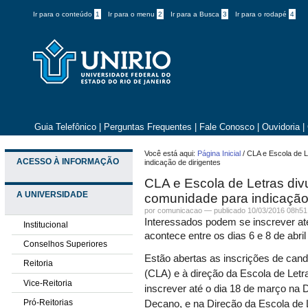
Ir para o conteúdo
1
Ir para o menu
2
Ir para a Busca
3
Ir para o rodapé
4
Guia Telefônico
|
Perguntas Frequentes
|
Fale Conosco
|
Ouvidoria
|
Você está aqui:
Página Inicial
/
CLA e Escola de L
ACESSO À INFORMAÇÃO
indicação de dirigentes
CLA e Escola de Letras div
A UNIVERSIDADE
comunidade para indicação 
por comunicacao —
publicado
10/03/2016 08h51
Interessados podem se inscrever at
Institucional
acontece entre os dias 6 e 8 de abril
Conselhos Superiores
Estão abertas as inscrições de cand
Reitoria
(CLA) e à direção da Escola de Le
Vice-Reitoria
inscrever até o dia 18 de março na 
Pró-Reitorias
Decano, e na Direção da Escola de L