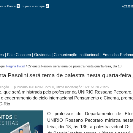
ACESSIB
para a Busca
3
Ir para o rodapé
4
tes
|
Fale Conosco
|
Ouvidoria
|
Comunicação Institucional
|
Emendas Parlame
qui:
Página Inicial
/
Cineasta Pasolini será tema de palestra nesta quarta-feira, dia 18
ta Pasolini será tema de palestra nesta quarta-feira,
cação
—
publicado
16/11/2020 22h00,
última modificação
16/11/2020 23h25
e, que será ministrada pelo professor da UNIRIO Rossano Pecoraro,
 o encerramento do ciclo internacional Pensamento e Cinema, prom
C-Rio
O professor do Departamento de Filos
UNIRIO Rossano Pecoraro ministra nesta
feira, dia 18, às 13h, a palestra virtual
Os 