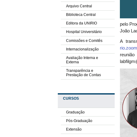
Arquivo Central
Biblioteca Central
Editora da UNIRIO
pelo Pr
João Lad
Hospital Universitário
Comissões e Comitês
A trans
rio.zo
Internacionalização
reuniã
Avaliação Interna e
labfilg
Externa
Transparência e
Prestação de Contas
CURSOS
Graduação
Pós-Graduação
Extensão