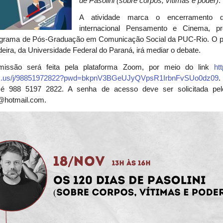
de Pasolini (sobre corpos, vítimas e poder)
.
A atividade marca o encerramento d
internacional Pensamento e Cinema, p
ograma de Pós-Graduação em Comunicação Social da PUC-Rio.
O p
eira, da Universidade Federal do Paraná, irá mediar o debate.
missão será feita pela plataforma Zoom, por meio do link
ht
om.us/j/98851972822?pwd=bkpnV3BGeUJyQVpsR1IrbnFvSUo0dz09
o é
988 5197 2822
. A senha de acesso deve ser solicitada pel
m@hotmail.com
.