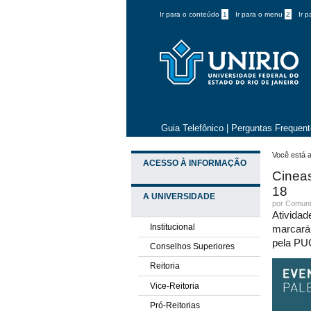
Ir para o conteúdo
1
Ir para o menu
2
Ir 
Guia Telefônico
|
Perguntas Frequen
Você está a
ACESSO À INFORMAÇÃO
Cineas
18
A UNIVERSIDADE
por
Comuni
Atividad
Institucional
marcará
pela PU
Conselhos Superiores
Reitoria
Vice-Reitoria
Pró-Reitorias