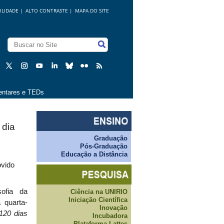
ILIDADE
|
ALTO CONTRASTE |
MAPA DO SITE
ntares e TEDs
 dia
Graduação
Pós-Graduação
Educação a Distância
ovido
ofia da
Ciência na UNIRIO
Iniciação Científica
 quarta-
Inovação
120 dias
Incubadora
Plataforma Lattes