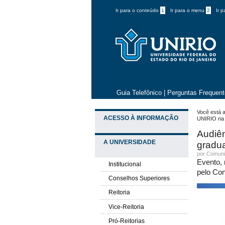
Ir para o conteúdo
1
Ir para o menu
2
Ir 
Guia Telefônico
|
Perguntas Frequen
Você está a
ACESSO À INFORMAÇÃO
UNIRIO na 
Audiên
A UNIVERSIDADE
gradu
por
Comuni
Evento, 
Institucional
pelo Co
Conselhos Superiores
Reitoria
Vice-Reitoria
Pró-Reitorias