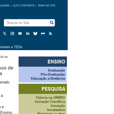
ILIDADE
|
ALTO CONTRASTE |
MAPA DO SITE
ntares e TEDs
ação da
rsos de
Graduação
a
Pós-Graduação
Educação a Distância
berado
 à
Ciência na UNIRIO
Iniciação Científica
Inovação
o e
Incubadora
 Ensino,
Plataforma Lattes