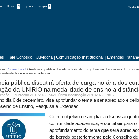
ACESSIB
para a Busca
3
Ir para o rodapé
4
tes
|
Fale Conosco
|
Ouvidoria
|
Comunicação Institucional
|
Emendas Parlame
qui:
Página Inicial
/
Audiência pública discutirá oferta de carga horária dos cursos de gradu
modalidade de ensino a distância
cia pública discutirá oferta de carga horária dos cu
ação da UNIRIO na modalidade de ensino a distânci
cação
—
publicado
21/11/2022 15h21,
última modificação
21/11/2022 17h16
no dia 6 de dezembro, visa aprofundar o tema a ser apreciado e deli
nselho de Ensino, Pesquisa e Extensão
Com o objetivo de ampliar a discussão junto
comunidade acadêmica, e contribuir para o
aprofundamento do tema que será apreciad
deliberado posteriormente pelo Conselho de