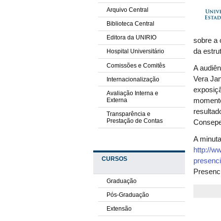
Arquivo Central
Biblioteca Central
Editora da UNIRIO
sobre a 
da estru
Hospital Universitário
Comissões e Comitês
A audiên
Vera Jan
Internacionalização
exposiçã
Avaliação Interna e
Externa
momento,
resultad
Transparência e
Prestação de Contas
Consepe
A minuta
http://w
CURSOS
presenci
Presenci
Graduação
Pós-Graduação
Extensão