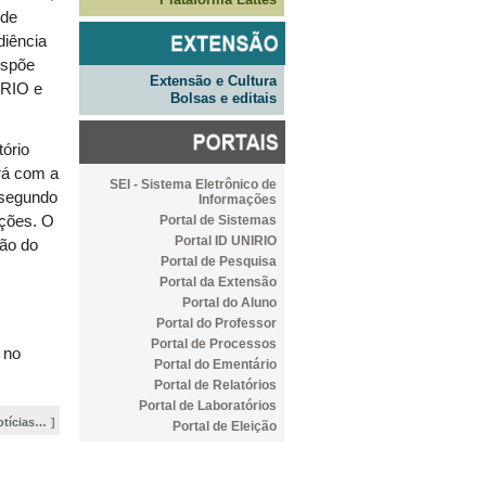
 de
diência
spõe
Extensão e Cultura
IRIO e
Bolsas e editais
tório
rá com a
SEI - Sistema Eletrônico de
 segundo
Informações
Portal de Sistemas
ições. O
Portal ID UNIRIO
ção do
Portal de Pesquisa
Portal da Extensão
Portal do Aluno
Portal do Professor
Portal de Processos
 no
Portal do Ementário
Portal de Relatórios
Portal de Laboratórios
otícias…
Portal de Eleição