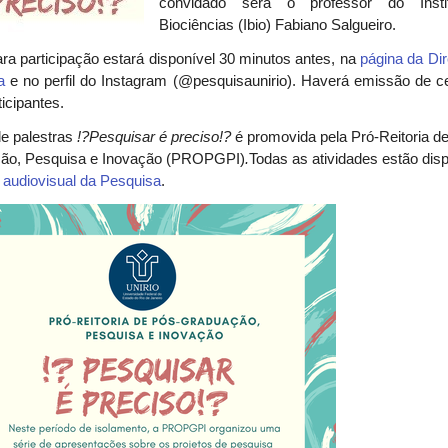
convidado será o professor do Insti
Biociências (Ibio) Fabiano Salgueiro.
ara participação estará disponível 30 minutos antes, na
página da Dir
a
e no perfil do Instagram (@pesquisaunirio). Haverá emissão de ce
ticipantes.
de palestras
!?Pesquisar é preciso!?
é
promovida pela Pró-Reitoria d
ão, Pesquisa e Inovação (PROPGPI)
.
Todas as atividades
estão dis
 audiovisual da Pesquisa
.