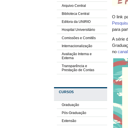
Arquivo Central
Biblioteca Central
O link p
Editora da UNIRIO
Pesquis
para par
Hospital Universitário
Comissões e Comitês
A série 
Graduaç
Internacionalização
no
canal
Avaliação Interna e
Externa
Transparência e
Prestação de Contas
CURSOS
Graduação
Pós-Graduação
Extensão