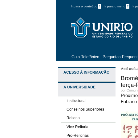
Ir para o conteúdo
1
Ir para o menu
2
Ir 
Guia Telefônico
|
Perguntas Frequen
Você está a
ACESSO À INFORMAÇÃO
Bromél
terça-f
A UNIVERSIDADE
por
Comuni
Próximo 
Institucional
Fabiano 
Conselhos Superiores
Reitoria
Vice-Reitoria
Pró-Reitorias