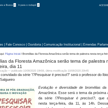
ACESSIB
para a Busca
3
Ir para o rodapé
4
tes
|
Fale Conosco
|
Ouvidoria
|
Comunicação Institucional
|
Emendas Parlame
qui:
Página Inicial
/
Bromélias da Floresta Amazônica serão tema de palestra nesta terça-feira
ias da Floresta Amazônica serão tema de palestra 
eira, dia 11
cação
—
publicado
10/08/2020 19h56,
última modificação
10/08/2020 20h45
convidado da série '!?Pesquisar é preciso!?' será o professor do Ibi
Salgueiro
Evolução e diversidade de bromélias da 
Amazônica
. Esse será o tema da próxima a
da série
!?Pesquisar é preciso!?
, que 
nesta terça-feira, dia 11, às 14h. Dess