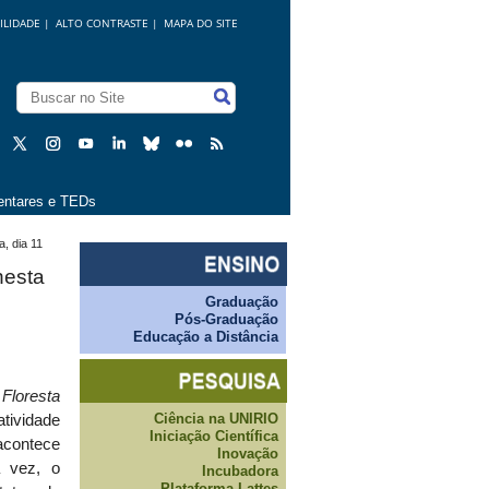
ILIDADE
|
ALTO CONTRASTE |
MAPA DO SITE
ntares e TEDs
, dia 11
nesta
Graduação
Pós-Graduação
Educação a Distância
o
Floresta
Ciência na UNIRIO
tividade
Iniciação Científica
acontece
Inovação
a vez, o
Incubadora
Plataforma Lattes