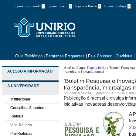
Ir para o conteúdo
1
Ir para o menu
2
Ir para a Busca
3
Ir para o rodapé
4
Guia Telefônico
|
Perguntas Frequentes
|
Fale Conosco
|
Ouvidoria
|
Você está aqui:
Página Inicial
/
'Boletim Pesquisa
ACESSO À INFORMAÇÃO
marinhas e inovação social
'Boletim Pesquisa e Inovaç
A UNIVERSIDADE
transparência, microalgas 
por daniela.oliveira —
publicado
31/03/2021 18h3
Publicação é mensal e divulga infor
Institucional
iniciativas inovadoras desenvolvid
Conselhos Superiores
A P
Reitoria
Ino
Vice-Reitoria
20
Pró-Reitorias
bus