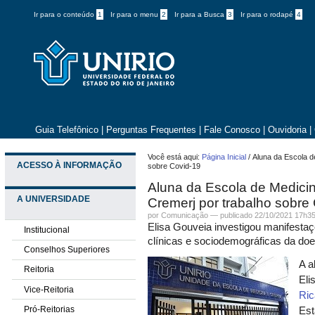
Ir para o conteúdo
1
Ir para o menu
2
Ir para a Busca
3
Ir para o rodapé
4
Guia Telefônico
|
Perguntas Frequentes
|
Fale Conosco
|
Ouvidoria
|
Você está aqui:
Página Inicial
/
Aluna da Escola d
ACESSO À INFORMAÇÃO
sobre Covid-19
Aluna da Escola de Medicin
A UNIVERSIDADE
Cremerj por trabalho sobre
por
Comunicação
—
publicado
22/10/2021 17h3
Elisa Gouveia investigou manifestaç
Institucional
clínicas e sociodemográficas da do
Conselhos Superiores
A a
Reitoria
Eli
Vice-Reitoria
Ric
Pró-Reitorias
Est