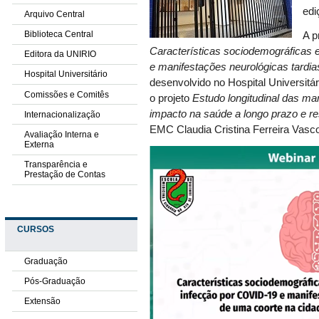
edi
Arquivo Central
Biblioteca Central
A p
Características sociodemográficas e
Editora da UNIRIO
e manifestações neurológicas tardia
Hospital Universitário
desenvolvido no Hospital Universitá
Comissões e Comitês
o projeto
Estudo longitudinal das ma
impacto na saúde a longo prazo e re
Internacionalização
EMC Claudia Cristina Ferreira Vasc
Avaliação Interna e
Externa
Transparência e
Prestação de Contas
CURSOS
Graduação
Pós-Graduação
Extensão