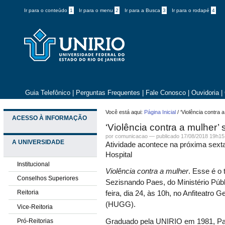
Ir para o conteúdo
1
Ir para o menu
2
Ir para a Busca
3
Ir para o rodapé
4
Guia Telefônico
|
Perguntas Frequentes
|
Fale Conosco
|
Ouvidoria
|
Você está aqui:
Página Inicial
/
‘Violência contra
ACESSO À INFORMAÇÃO
‘Violência contra a mulher
por comunicacao —
publicado
17/08/2018 19h15
A UNIVERSIDADE
Atividade acontece na próxima sexta-
Hospital
Institucional
Violência contra a mulher
. Esse
é o
Conselhos Superiores
Sezisnando Paes, do Ministério Públ
Reitoria
feira, dia 24, às 10h, no Anfiteatro G
(HUGG).
Vice-Reitoria
Pró-Reitorias
Graduado pela UNIRIO em 1981, Pae