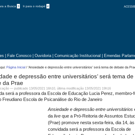
ACESSIB
para a Busca
3
Ir para o rodapé
4
tes
|
Fale Conosco
|
Ouvidoria
|
Comunicação Institucional
|
Emendas Parlame
qui:
Página Inicial
/
‘Ansiedade e depressão entre universitários’ será tema de debate da Pra
dade e depressão entre universitários’ será tema de
e da Prae
cação
—
publicado
13/05/2021 16h10,
última modificação
13/05/2021 19h16
da será a professora da Escola de Educação Lucia Perez, membro-
 Freudiano Escola de Psicanálise do Rio de Janeiro
Ansiedade e depressão entre universitários
da
live
que a Pró-Reitoria de Assuntos Estud
(Prae) promove nesta sexta-feira, dia 14, às
convidada será a professora da Escola de