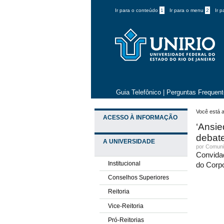
Ir para o conteúdo
1
Ir para o menu
2
Ir 
Guia Telefônico
|
Perguntas Frequen
Você está a
ACESSO À INFORMAÇÃO
‘Ansie
debat
A UNIVERSIDADE
por
Comuni
Convida
Institucional
do Corpo
Conselhos Superiores
Reitoria
Vice-Reitoria
Pró-Reitorias