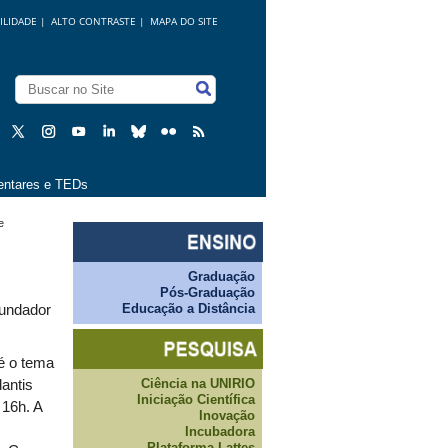
ILIDADE
|
ALTO CONTRASTE |
MAPA DO SITE
ntares e TEDs
e
Graduação
Pós-Graduação
Educação a Distância
fundador
é o tema
Ciência na UNIRIO
antis
Iniciação Científica
 16h. A
Inovação
Incubadora
Plataforma Lattes