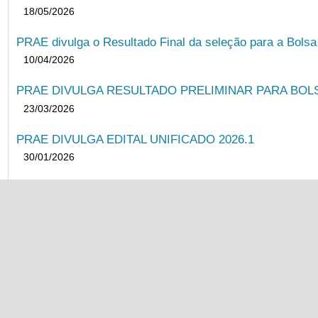
PRAE divulga o Resultado Preliminar da seleção do Auxí
18/05/2026
PRAE divulga o Resultado Final da seleção para a Bols
10/04/2026
PRAE DIVULGA RESULTADO PRELIMINAR PARA BOLSA
23/03/2026
PRAE DIVULGA EDITAL UNIFICADO 2026.1
30/01/2026
PRAE divulga o Resultado Final da seleção para o Auxíl
19/11/2025
PRAE divulga o Resultado Preliminar da seleção do Auxí
04/11/2025
PRAE informa reajuste do valor da refeição - Restauran
24/10/2025