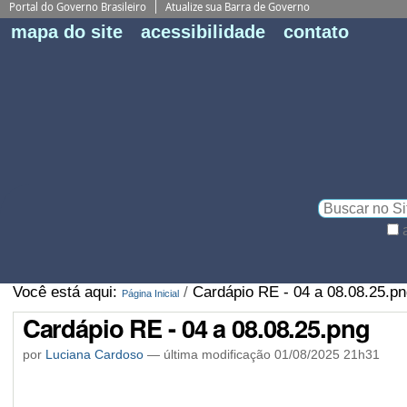
BRASIL
Fe
mapa do site
acessibilidade
contato
Pe
Busca
Busca
Avançada…
Você está aqui:
/
Cardápio RE - 04 a 08.08.25.pn
Página Inicial
Cardápio RE - 04 a 08.08.25.png
por
Luciana Cardoso
—
última modificação
01/08/2025 21h31