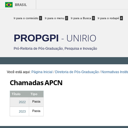
BRASIL
Ir para o conteúdo
1
Ir para o menu
2
Ir para a Busca
3
Ir para o rodapé
4
- UNIRIO
PROPGPI
Pró-Reitoria de Pós-Graduação, Pesquisa e Inovação
Você está aqui:
Página Inicial
/
Diretoria de Pós-Graduação
/
Normativas Instit
Chamadas APCN
Título
Tipo
Pasta
2022
Pasta
2023