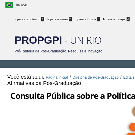
BRASIL
Ir para o conteúdo
1
Ir para o menu
2
Ir para a Busca
3
Ir para o rodapé
4
- UNIRIO
PROPGPI
Pró-Reitoria de Pós-Graduação, Pesquisa e Inovação
Você está aqui:
/
/
Página Inicial
Diretoria de Pós-Graduação
Editais
Afirmativas da Pós-Graduação
Consulta Pública sobre a Políti